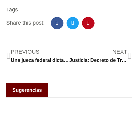
Tags
Share this post:
PREVIOUS
NEXT
Una jueza federal dictamina que ICE no podrá detener nuevamente a Kilmar Ábrego García
Justicia: Decreto de Trump que pone fin a financiación de Radio Nacional y del Servicio de Radiodifusión es inconstitucional
Sugerencias