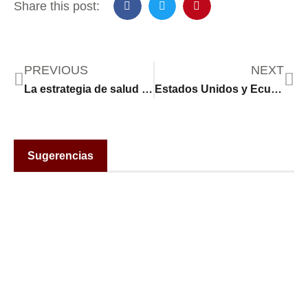
Share this post:
PREVIOUS
NEXT
La estrategia de salud global “Estados Unidos primero” genera advertencias. Expertos en salud dicen que es arriesgada
Estados Unidos y Ecuador activan de forma temporal una operación militar aérea contra el narcoterrorismo
Sugerencias