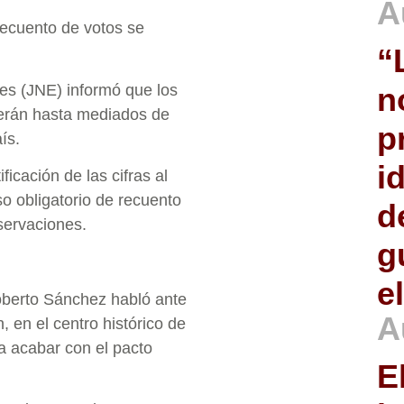
A
 recuento de votos se
“
es (JNE) informó que los
n
cerán hasta mediados de
p
ís.
i
ficación de las cifras al
o obligatorio de recuento
d
servaciones.
g
e
oberto Sánchez habló ante
A
 en el centro histórico de
a acabar con el pacto
E