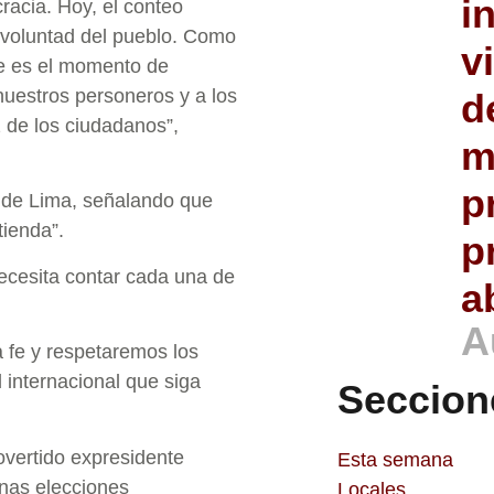
i
racia. Hoy, el conteo
 voluntad del pueblo. Como
v
e es el momento de
 nuestros personeros y a los
d
z de los ciudadanos”,
m
p
l de Lima, señalando que
ienda”.
p
necesita contar cada una de
a
A
 fe y respetaremos los
 internacional que siga
Seccion
rovertido expresidente
Esta semana
unas elecciones
Locales