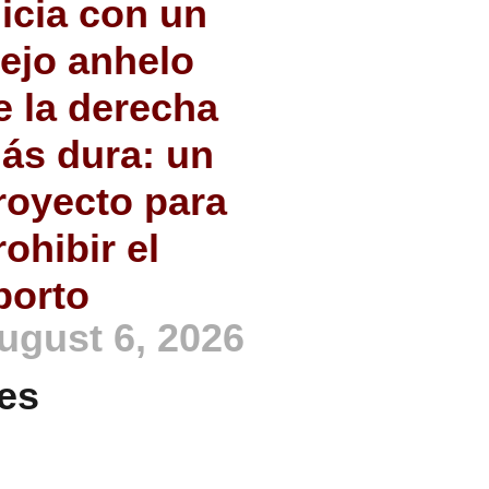
nicia con un
iejo anhelo
e la derecha
ás dura: un
royecto para
rohibir el
borto
ugust 6, 2026
es