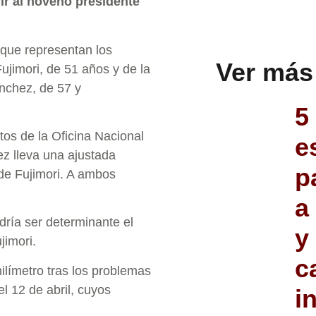
ir al noveno presidente
 que representan los
Ver más
ujimori, de 51 años y de la
ánchez, de 57 y
5
os de la Oficina Nacional
e
z lleva una ajustada
p
 de Fujimori. A ambos
a
dría ser determinante el
y
jimori.
c
límetro tras los problemas
el 12 de abril, cuyos
i