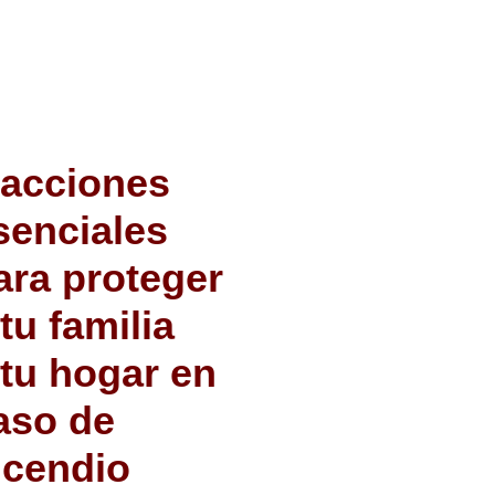
 acciones
senciales
ara proteger
 tu familia
 tu hogar en
aso de
ncendio