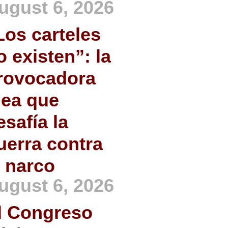
ugust 6, 2026
Los carteles
o existen”: la
rovocadora
dea que
esafía la
uerra contra
l narco
ugust 6, 2026
l Congreso