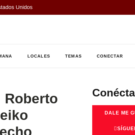
stados Unidos
MANA
LOCALES
TEMAS
CONECTAR
Conécta
: Roberto
eiko
DALE ME 
recho
SÍGUE