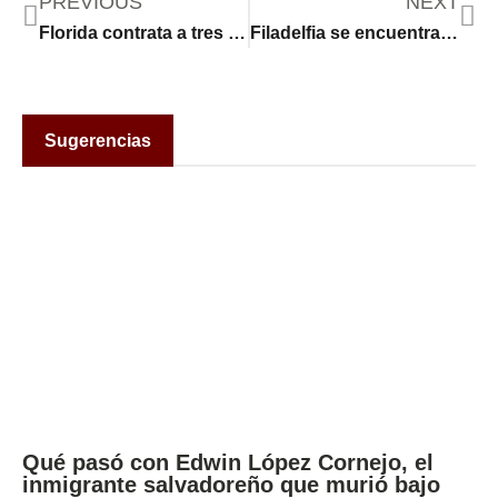
PREVIOUS
NEXT
Florida contrata a tres empresas privadas para ejecutar el programa de DeSantis
Filadelfia se encuentra bajo alerta de “código rojo” mientras millones de personas desde la costa este
Sugerencias
Qué pasó con Edwin López Cornejo, el
inmigrante salvadoreño que murió bajo