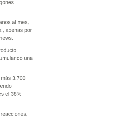
agones
anos al mes,
al, apenas por
onews.
Producto
acumulando una
a más 3.700
iendo
es el 38%
 reacciones,