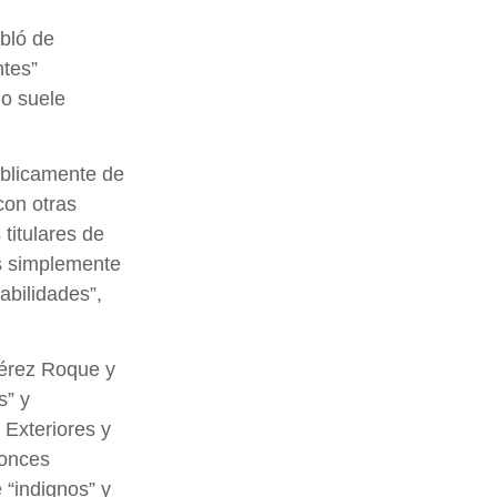
bló de
ntes”
no suele
úblicamente de
con otras
 titulares de
es simplemente
abilidades”,
Pérez Roque y
s” y
 Exteriores y
tonces
 “indignos” y