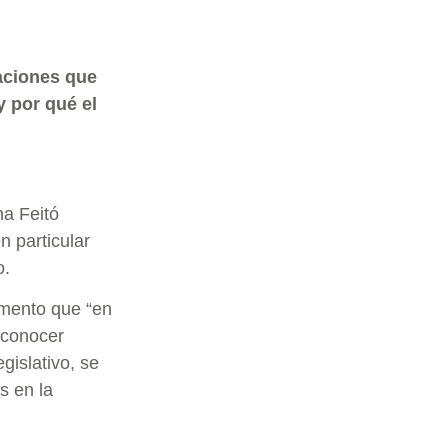
aciones que
y por qué el
na Feitó
n particular
o.
amento que “en
econocer
gislativo, se
s en la