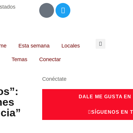
Estados
me
Esta semana
Locales
Temas
Conectar
Conéctate
os”:
DALE ME GUSTA EN
nes
cia”
SÍGUENOS EN 