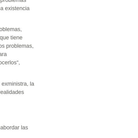
s problemas
a existencia
roblemas,
que tiene
los problemas,
ara
ocerlos”,
exministra, la
realidades
 abordar las