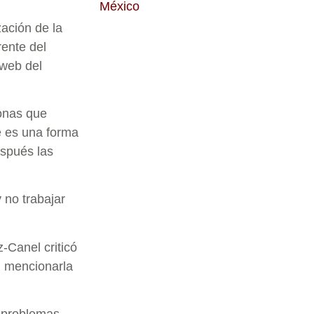
México
ación de la
rente del
 web del
sonas que
e es una forma
espués las
 no trabajar
z-Canel criticó
n mencionarla