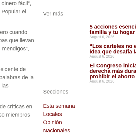
inero fácil”,
 Popular el
Ver más
5 acciones esenci
pero cuando
familia y tu hoga
August 6, 2026
pas que llevan
“Los carteles no 
n mendigos”,
idea que desafía 
August 6, 2026
El Congreso inici
esidente de
derecha más dura
prohibir el abort
palabras de la
August 6, 2026
 las
Secciones
Esta semana
de críticas en
Locales
luso miembros
Opinión
Nacionales