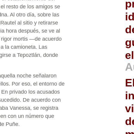
p
 el resto de los amigos se
i
na. Al otro día, sobre las
autel al sitio y retirarse
d
a hora después, se ve al
n rigor mortis —de acuerdo
g
 a la camioneta. Las
e
igirse a Tepoztlán, donde
A
 aquella noche señalaron
E
los. Por eso, el entorno de
. En privado los acusados
i
 sucedido. De acuerdo con
v
izaba Vanessa, se registra
imen con un número que
d
de Puñe.