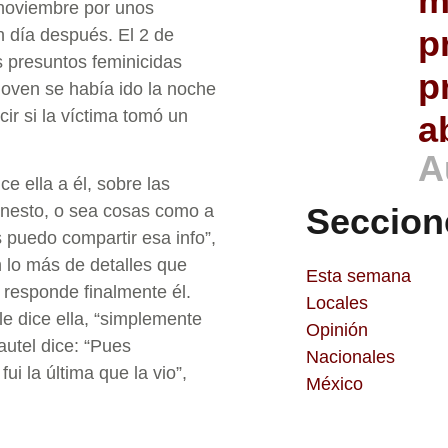
m
e noviembre por unos
p
un día después. El 2 de
s presuntos feminicidas
p
joven se había ido la noche
ir si la víctima tomó un
a
A
e ella a él, sobre las
Seccion
rnesto, o sea cosas como a
s puedo compartir esa info”,
n lo más de detalles que
Esta semana
 responde finalmente él.
Locales
 le dice ella, “simplemente
Opinión
utel dice: “Pues
Nacionales
i la última que la vio”,
México