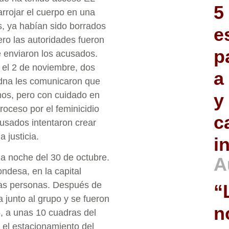
5
rrojar el cuerpo en una
s, ya habían sido borrados
e
ero las autoridades fueron
p
 enviaron los acusados.
 el 2 de noviembre, dos
a
adna les comunicaron que
mos, pero con cuidado en
y
roceso por el feminicidio
c
cusados intentaron crear
 justicia.
i
la noche del 30 de octubre.
A
ondesa, en la capital
ras personas. Después de
“
 junto al grupo y se fueron
n
5, a unas 10 cuadras del
n el estacionamiento del