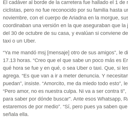
El cadáver al borde de la carretera fue hallado el 1 d
ciclistas, pero no fue reconocido por su familia hasta 
noviembre, con el cuerpo de Ariadna en la morgue, su
coordinaban una versión en la que aseguraban que la 
del 30 de octubre de su casa, y evalúan si conviene dec
taxi o un Uber.
“Ya me mandó msj [mensaje] otro de sus amigos”, le dic
17.13 horas. “Creo que el que sabe un poco más es E
qué hora se fue y en qué, o sea Uber o taxi. Que, si le
agrega. “Es que van a ir a meter denuncia. Y necesita
puedan”, insiste. “Amorcito, me da miedo todo esto”, le
“Pero amor, no es nuestra culpa. Ni va a ser contra ti”,
para saber por dónde buscar”. Ante esos Whatsapp, Ra
estaremos de por medio”. “Sí, pero pues ya saben que fu
señala ella.