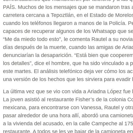
PAÍS. Muchos de los mensajes que se mandaron tras a
carretera cercana a Tepoztlán, en el Estado de Morelo
cuando los teléfonos llegaron a manos de la Policía. P
capaces de recuperar algunos de los Whatsapp que se
“Me da miedo todo esto”, le comenta Rautel a su novia
días después de la muerte, cuando las amigas de Ari
denunciarían la desaparición. “Está bien que coopere
los detalles”, dice el hombre, que ha sido vinculado a p
este martes. El análisis telefónico deja ver cómo los a
una versión de los hechos que les sirviera para evadir la
La última vez que se vio con vida a Ariadna López fue 
La joven asistió al restaurante Fisher’s de la colonia C
mexicana, para encontrarse con Vanessa, Rautel y ot
pasar alrededor de una hora allí, abordó una camioneta
a la vivienda del acusado, en la calle Campeche al 17
restaurante. A todos se les ve bajar de la camioneta e