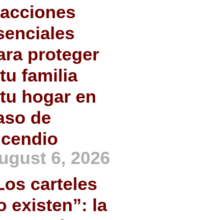
 acciones
senciales
ara proteger
 tu familia
 tu hogar en
aso de
ncendio
ugust 6, 2026
Los carteles
o existen”: la