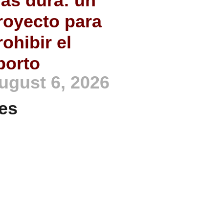
ás dura: un
royecto para
rohibir el
borto
ugust 6, 2026
es