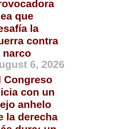
rovocadora
dea que
esafía la
uerra contra
l narco
ugust 6, 2026
l Congreso
nicia con un
iejo anhelo
e la derecha