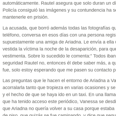
automáticamente. Rautel asegura que solo duran un dí
Policía consiguió las imágenes y su contundencia ha s
mantenerle en prisión.
La acusada, que borró además todas las fotografías 
teléfono, conversa en esos días con una persona regist
supuestamente una amiga de Ariadna. Le envía a ella 
vestida la víctima la noche de la desaparición, para q
vestimenta. Sobre lo sucedido le comenta:” Todos iba
seguridad Rautel no, entonces él debe saber más, a q
fue, solo estoy esperando que me pasen su contacto pa
Las preguntas que le hacen el entorno de Ariadna a 
acorralarla tanto que tropieza en varias ocasiones y se
y el hecho de que se haya ido en un taxi. En una llama
que ha tenido acceso este periódico, Vanessa se desd
que Ariadna no quería volver a su casa porque estab
de piso, que quizás se fue caminando, y dice que seg