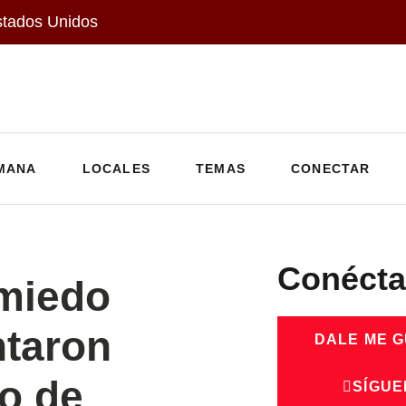
stados Unidos
MANA
LOCALES
TEMAS
CONECTAR
Conécta
 miedo
ntaron
DALE ME 
io de
SÍGUE