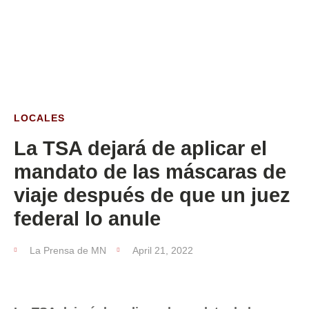
ESTA SEMANA
LOCALES
La TSA dejará de aplicar el
mandato de las máscaras de
viaje después de que un juez
federal lo anule
La Prensa de MN
April 21, 2022