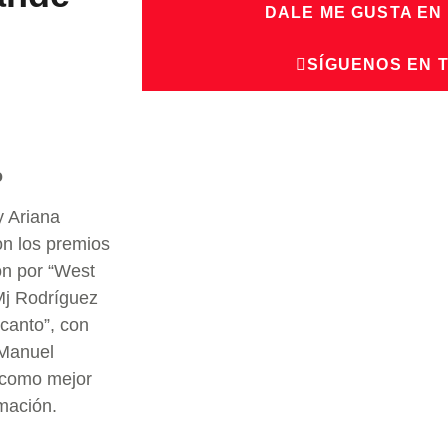
DALE ME GUSTA EN
SÍGUENOS EN 
o
y Ariana
n los premios
ón por “West
 Mj Rodríguez
canto”, con
-Manuel
 como mejor
imación.