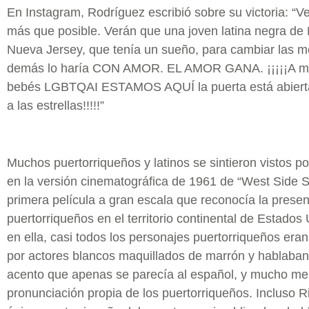
En Instagram, Rodríguez escribió sobre su victoria: “V
más que posible. Verán que una joven latina negra de
Nueva Jersey, que tenía un sueño, para cambiar las m
demás lo haría CON AMOR. EL AMOR GANA. ¡¡¡¡¡A mi
bebés LGBTQAI ESTAMOS AQUÍ la puerta está abierta
a las estrellas!!!!!”
Muchos puertorriqueños y latinos se sintieron vistos p
en la versión cinematográfica de 1961 de “West Side St
primera película a gran escala que reconocía la prese
puertorriqueños en el territorio continental de Estados
en ella, casi todos los personajes puertorriqueños eran
por actores blancos maquillados de marrón y hablaba
acento que apenas se parecía al español, y mucho me
pronunciación propia de los puertorriqueños. Incluso R