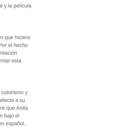
 y la película
n que hiciera
“Por el hecho
entación
ormar esta
e colorismo y
afecta a su
re que Anita
n bajo el
 en español,