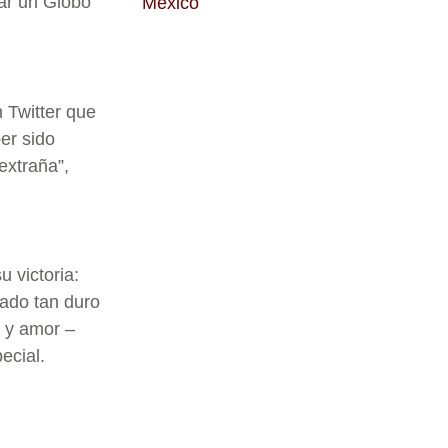
nar un Globo
México
 Twitter que
er sido
extraña”,
u victoria:
jado tan duro
s y amor –
ecial.