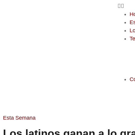
H
E
Lo
T
C
Esta Semana
Los latinos ganan a lo gr