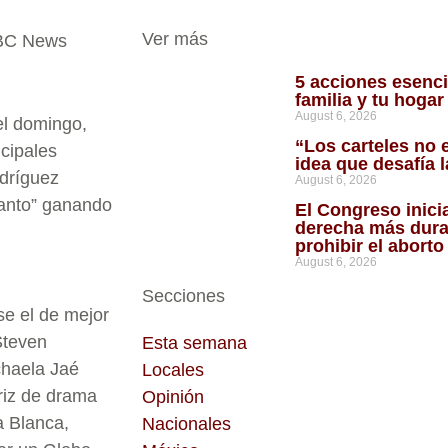
Ver más
NBC News
5 acciones esenci
familia y tu hoga
August 6, 2026
el domingo,
“Los carteles no 
cipales
idea que desafía 
odríguez
August 6, 2026
canto” ganando
El Congreso inici
derecha más dura
prohibir el abort
August 6, 2026
Secciones
se el de mejor
Steven
Esta semana
chaela Jaé
Locales
triz de drama
Opinión
a Blanca,
Nacionales