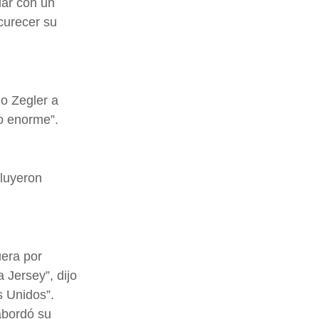
lar con un
curecer su
ijo Zegler a
o enorme”.
fluyeron
uera por
 Jersey”, dijo
s Unidos”.
abordó su