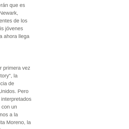
erán que es
 Newark,
entes de los
s jóvenes
 ahora llega
or primera vez
ory”, la
ncia de
 Unidos. Pero
 interpretados
n con un
nos a la
ita Moreno, la