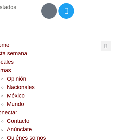
Estados
ome
sta semana
cales
emas
Opinión
Nacionales
México
Mundo
onectar
Contacto
Anúnciate
Quiénes somos