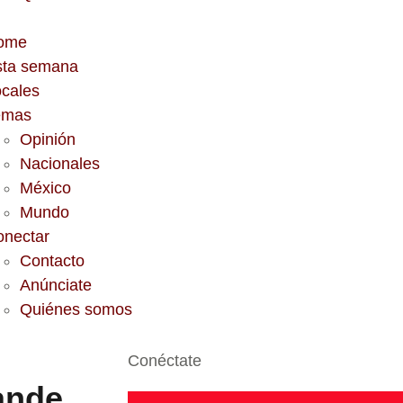
ome
sta semana
cales
emas
Opinión
Nacionales
México
Mundo
onectar
Contacto
Anúnciate
Quiénes somos
Conéctate
ande