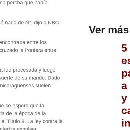
una percha que había
é nada de él”, dijo a NBC
Ver más
encontraba entre los
5
ruzado la frontera entre
e
p
ía fue procesada y luego
 suerte de su marido. Dado
a
s nicaragüenses suelen
y
ue se espera que la
c
ria de la época de la
i
el Título 8. La ley contra la
nteriza expulsar