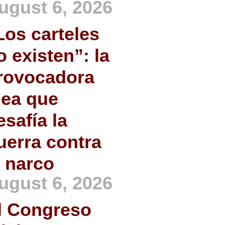
ugust 6, 2026
Los carteles
o existen”: la
rovocadora
dea que
esafía la
uerra contra
l narco
ugust 6, 2026
l Congreso