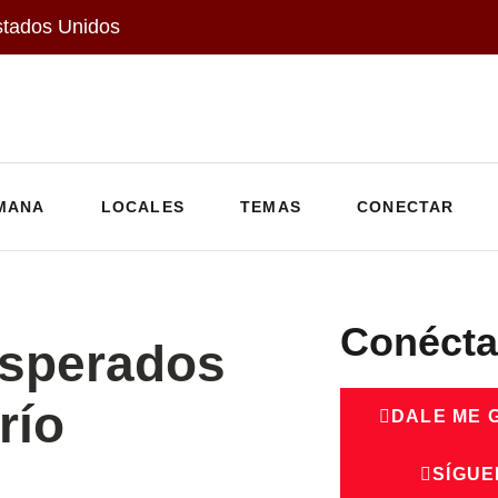
stados Unidos
MANA
LOCALES
TEMAS
CONECTAR
Conécta
esperados
río
DALE ME 
SÍGUE