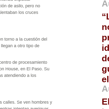
A
ión de asilo, pero no
alentaban los cruces
“
n
p
en torno a la cuestión del
i
llegan a otro tipo de
d
 centro de procesamiento
g
tion House, en El Paso. Su
as atendiendo a los
e
A
E
s calles. Se ven hombres y
ientras intentan averiguar