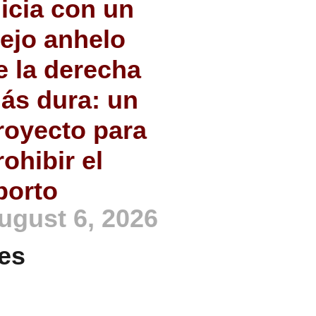
nicia con un
iejo anhelo
e la derecha
ás dura: un
royecto para
rohibir el
borto
ugust 6, 2026
es