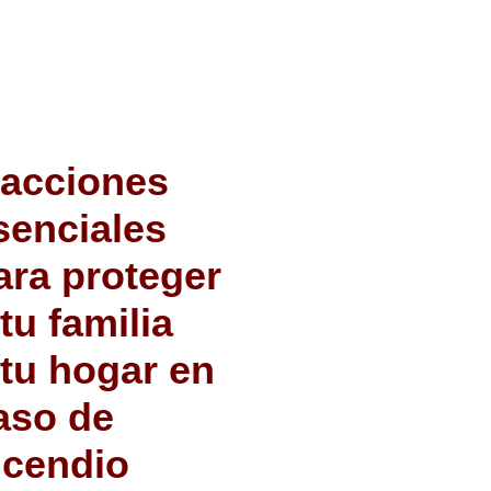
 acciones
senciales
ara proteger
 tu familia
 tu hogar en
aso de
ncendio