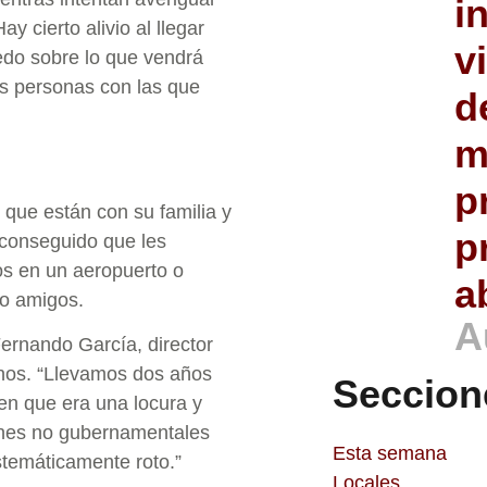
i
y cierto alivio al llegar
v
edo sobre lo que vendrá
s personas con las que
d
m
p
que están con su familia y
p
 conseguido que les
los en un aeropuerto o
a
 o amigos.
A
Fernando García, director
anos. “Llevamos dos años
Seccion
en que era una locura y
iones no gubernamentales
Esta semana
stemáticamente roto.”
Locales