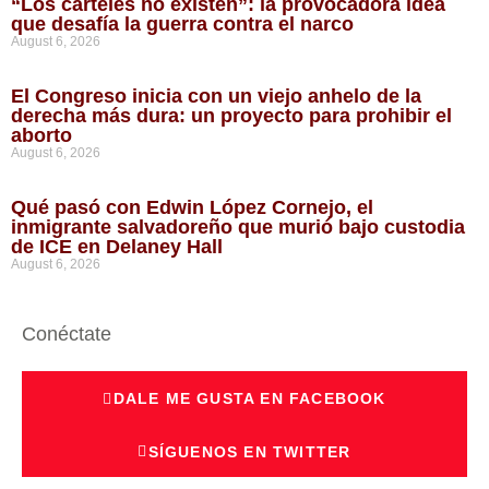
“Los carteles no existen”: la provocadora idea
que desafía la guerra contra el narco
August 6, 2026
El Congreso inicia con un viejo anhelo de la
derecha más dura: un proyecto para prohibir el
aborto
August 6, 2026
Qué pasó con Edwin López Cornejo, el
inmigrante salvadoreño que murió bajo custodia
de ICE en Delaney Hall
August 6, 2026
Conéctate
DALE ME GUSTA EN FACEBOOK
SÍGUENOS EN TWITTER