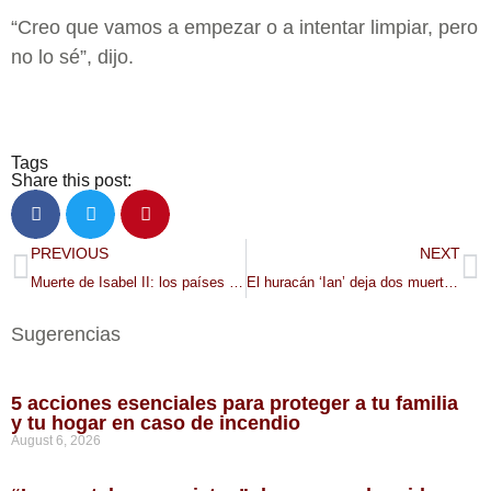
“Creo que vamos a empezar o a intentar limpiar, pero
no lo sé”, dijo.
Tags
Share this post:
PREVIOUS
NEXT
Muerte de Isabel II: los países y territorios de América en los que reina Carlos III
El huracán ‘Ian’ deja dos muertos y un apagón total en Cuba
Sugerencias
5 acciones esenciales para proteger a tu familia
y tu hogar en caso de incendio
August 6, 2026