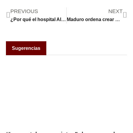
PREVIOUS
NEXT
¿Por qué el hospital Al Shifa de Gaza es tan importante en la guerra entre Israel y Hamas?
Maduro ordena crear un estado venezolano y otorgar licencias petroleras
Sugerencias