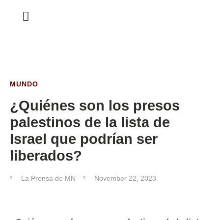
ESTA SEMANA
MUNDO
¿Quiénes son los presos
palestinos de la lista de
Israel que podrían ser
liberados?
La Prensa de MN
November 22, 2023