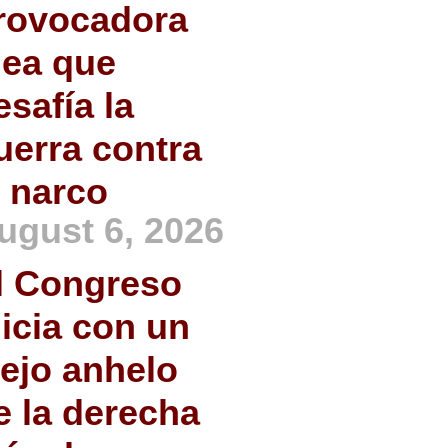
rovocadora
dea que
esafía la
uerra contra
l narco
ugust 6, 2026
l Congreso
nicia con un
iejo anhelo
e la derecha