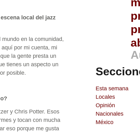
m
p
escena local del jazz
p
el mundo en la comunidad,
a
 aquí por mi cuenta, mi
A
 que la gente presta un
ue tienes un aspecto un
Seccion
or posible.
Esta semana
Locales
do?
Opinión
er y Chris Potter. Esos
Nacionales
normes y tocan con mucha
México
lar eso porque me gusta