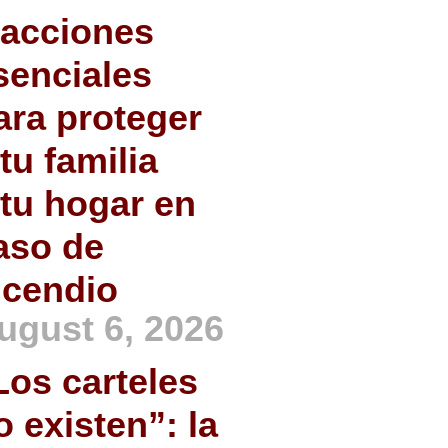
 acciones
senciales
ara proteger
 tu familia
 tu hogar en
aso de
ncendio
ugust 6, 2026
Los carteles
o existen”: la