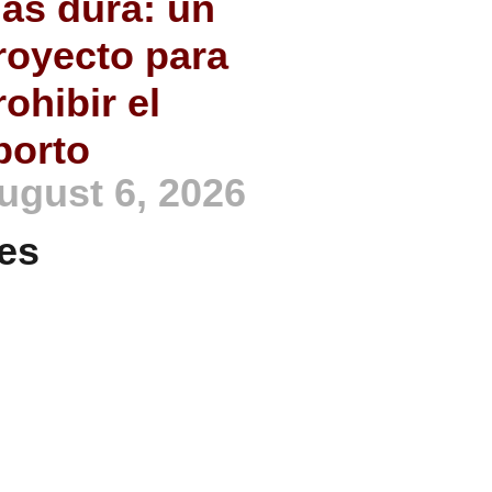
ás dura: un
royecto para
rohibir el
borto
ugust 6, 2026
es