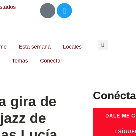
Estados
me
Esta semana
Locales
Temas
Conectar
Conécta
a gira de
 jazz de
DALE ME 
as Lucía
SÍGUE