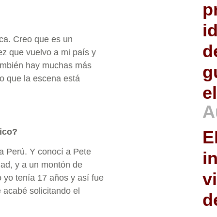
p
i
ca. Creo que es un
d
z que vuelvo a mi país y
 También hay muchas más
g
o que la escena está
e
A
ico?
E
 a Perú. Y conocí a Pete
i
dad, y a un montón de
v
yo tenía 17 años y así fue
 acabé solicitando el
d