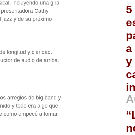
cal, incluyendo una gira
5
la presentadora Cathy
l jazz y de su próximo
e
p
a
de longitud y claridad.
y
ctor de audio de arriba.
c
i
A
os arreglos de big band y
onido y todo era algo que
“
ue como empecé a tomar
n