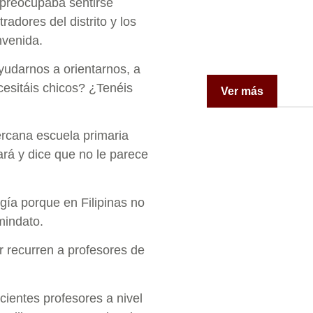
e preocupaba sentirse
adores del distrito y los
nvenida.
yudarnos a orientarnos, a
cesitáis chicos? ¿Tenéis
Ver más
rcana escuela primaria
rá y dice que no le parece
ía porque en Filipinas no
mindato.
r recurren a profesores de
cientes profesores a nivel