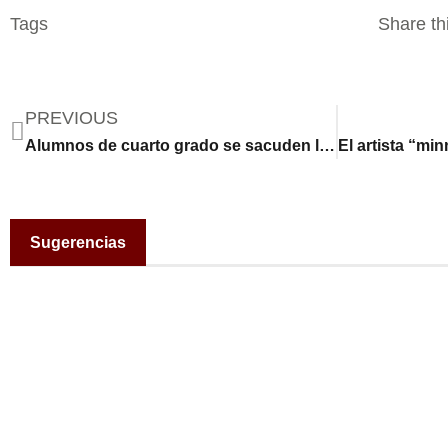
Tags
Share thi
PREVIOUS
Alumnos de cuarto grado se sacuden los nervios de la vuelta al colegio con la ayuda de animales
Sugerencias