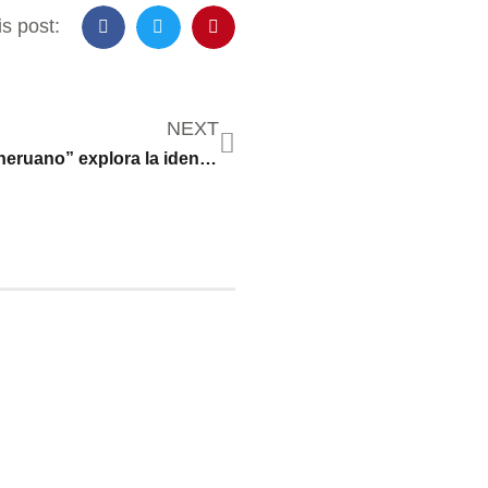
s post:
NEXT
El artista “minneruano” explora la identidad en una nueva exposición