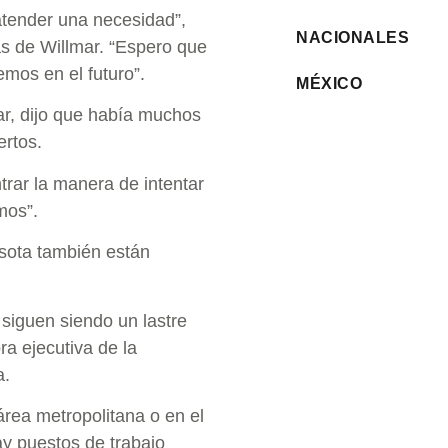
 atender una necesidad”,
NACIONALES
as de Willmar. “Espero que
mos en el futuro”.
MÉXICO
, dijo que había muchos
rtos.
rar la manera de intentar
mos”.
esota también están
siguen siendo un lastre
ra ejecutiva de la
a.
área metropolitana o en el
y puestos de trabajo