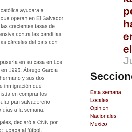
p
católica ayudara a
s que operan en El Salvador
h
las crecientes tasas de
e
nsiva contra las pandillas
las cárceles del país con
e
J
upusería en su casa en Los
ó en 1995. Ábrego García
Seccion
u hermano y sus dos
de inmigración que
Esta semana
istía en comprar los
Locales
pular pan salvadoreño
Opinión
ro días a la semana.
Nacionales
gales, declaró a CNN por
México
jugaba al fútbol, ​​