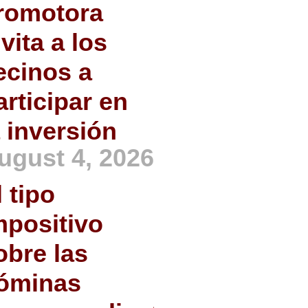
romotora
nvita a los
ecinos a
articipar en
a inversión
ugust 4, 2026
l tipo
mpositivo
obre las
óminas