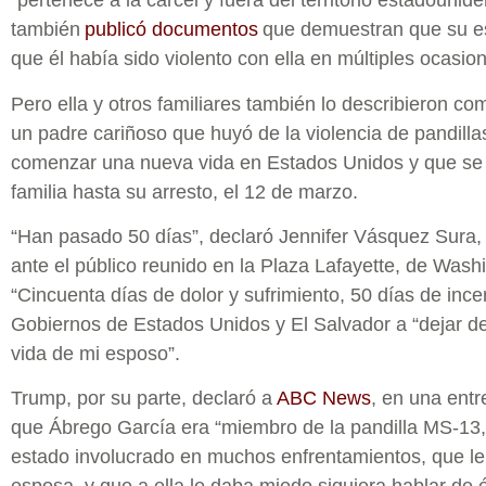
“pertenece a la cárcel y fuera del territorio estadounid
también
publicó documentos
que demuestran que su es
que él había sido violento con ella en múltiples ocasio
Pero ella y otros familiares también lo describieron c
un padre cariñoso que huyó de la violencia de pandill
comenzar una nueva vida en Estados Unidos y que se
familia hasta su arresto, el 12 de marzo.
“Han pasado 50 días”, declaró Jennifer Vásquez Sura
ante el público reunido en la Plaza Lafayette, de Washi
“Cincuenta días de dolor y sufrimiento, 50 días de ince
Gobiernos de Estados Unidos y El Salvador a “dejar de
vida de mi esposo”.
Trump, por su parte, declaró a
ABC News
, en una ent
que Ábrego García era “miembro de la pandilla MS-13, 
estado involucrado en muchos enfrentamientos, que le