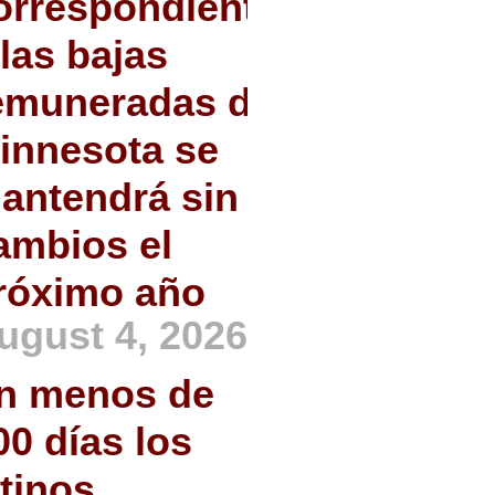
orrespondiente
 las bajas
emuneradas de
innesota se
antendrá sin
ambios el
róximo año
ugust 4, 2026
n menos de
00 días los
atinos