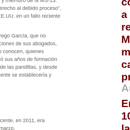
c
a y miembro de la MS-13.
derecho al debido proceso”,
a
EE.UU. en un fallo reciente
r
brego García, que no
M
pciones de sus abogados,
m
o conocen, quienes
só sus años de formación
c
e las pandillas, y desde
p
ente se establecería y
A
E
1
cente, en 2011, era
l
 marzo.