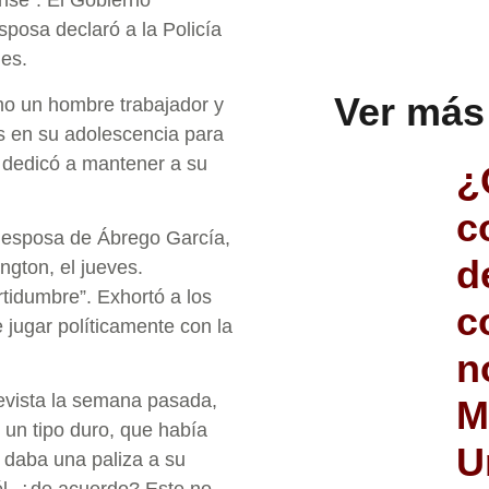
ense”. El Gobierno
posa declaró a la Policía
nes.
Ver más
omo un hombre trabajador y
as en su adolescencia para
 dedicó a mantener a su
¿
c
, esposa de Ábrego García,
d
ngton, el jueves.
rtidumbre”. Exhortó a los
c
 jugar políticamente con la
n
revista la semana pasada,
M
un tipo duro, que había
U
 daba una paliza a su