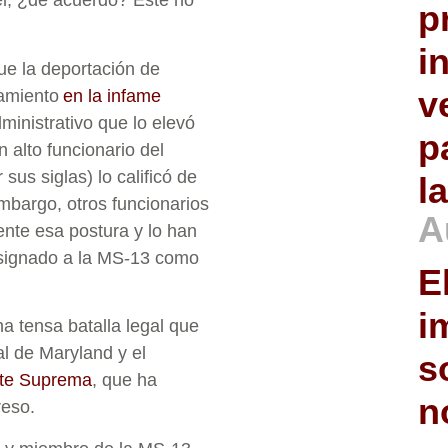
él, ¿de acuerdo? Este no
p
i
ue la deportación de
v
lamiento
en la infame
ministrativo que lo elevó
p
 alto funcionario del
sus siglas) lo calificó de
l
embargo, otros funcionarios
A
nte esa postura y lo han
designado a la MS-13 como
E
i
a tensa batalla legal que
al de Maryland y el
s
te Suprema
, que ha
n
reso.