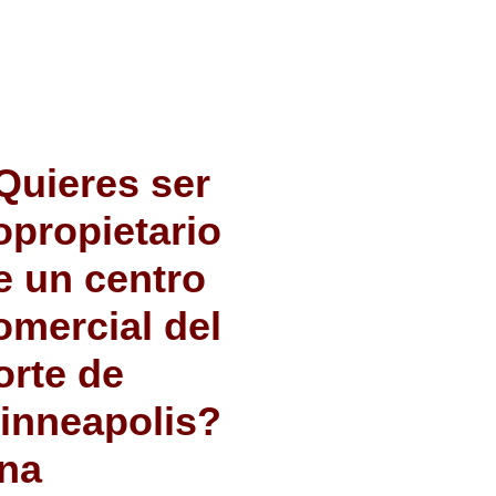
Quieres ser
opropietario
e un centro
omercial del
orte de
inneapolis?
na