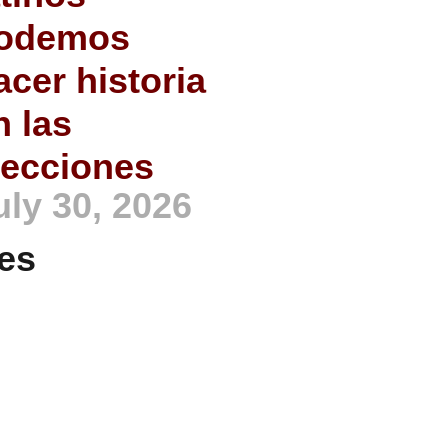
odemos
acer historia
n las
lecciones
uly 30, 2026
es