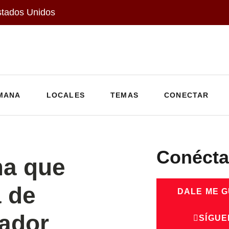
stados Unidos
MANA
LOCALES
TEMAS
CONECTAR
Conécta
ma que
a de
DALE ME 
vador
SÍGUE