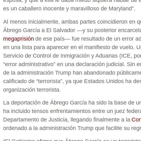
esposa, y que a ella le daba miedo siquiera hablar de 
es un caballero inocente y maravilloso de Maryland”.
Al menos inicialmente, ambas partes coincidieron en q
Ábrego García a El Salvador —y su posterior encarce
megaprisión
de ese país— fue resultado de un error ad
en una lista para aparecer en el manifiesto de vuelo. Un
Servicio de Control de Inmigración y Aduanas (ICE, por 
“error administrativo” en una declaración judicial. Sin 
de la administración Trump han abandonado públicame
calificado de “terrorista”, ya que Estados Unidos ha 
organización terrorista.
La deportación de Ábrego García ha sido la base de un
ha incluido tensos enfrentamientos entre un juez feder
Departamento de Justicia, llegando finalmente a la
Cor
ordenado a la administración Trump que facilite su reg