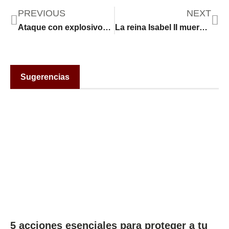
PREVIOUS
NEXT
Ataque con explosivos en Ecuador: los Tiguerones, la peligrosa banda a la que se vincula con la detonación que dejó 5 muertos
La reina Isabel II muere a los 96 años rodeada de la familia real en la finca de Balmoral
Sugerencias
5 acciones esenciales para proteger a tu