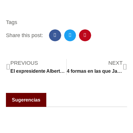
Tags
Share this post:
PREVIOUS
NEXT
El expresidente Alberto Fernández declara ante un juez en una causa por presunta corrupción
4 formas en las que Javier Milei cambió a Argentina en su primer año como presidente (y cómo afectaron a su popularidad)
Sugerencias