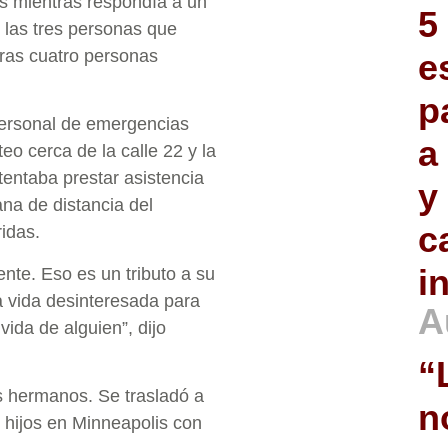
es mientras respondía a un
5
e las tres personas que
tras cuatro personas
e
p
 personal de emergencias
a
teo cerca de la calle 22 y la
ntentaba prestar asistencia
y
a de distancia del
c
idas.
i
nte. Eso es un tributo a su
a vida desinteresada para
A
vida de alguien”, dijo
“
is hermanos. Se trasladó a
n
 hijos en Minneapolis con