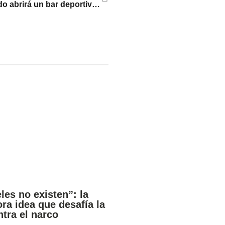
Daniel del Prado abrirá un bar deportivo «elevado» en Minneapolis
les no existen”: la
ra idea que desafía la
ntra el narco