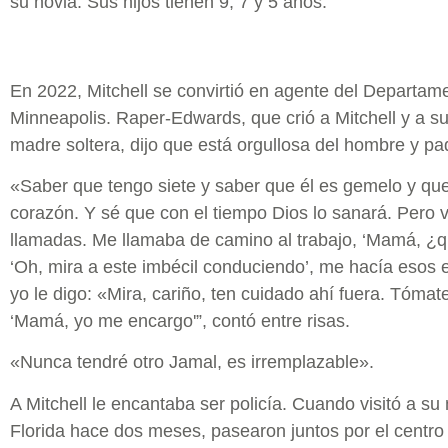
su novia. Sus hijos tienen 9, 7 y 5 años.
En 2022, Mitchell se convirtió en agente del Departam
Minneapolis. Raper-Edwards, que crió a Mitchell y a 
madre soltera, dijo que está orgullosa del hombre y pad
«Saber que tengo siete y saber que él es gemelo y qu
corazón. Y sé que con el tiempo Dios lo sanará. Pero
llamadas. Me llamaba de camino al trabajo, ‘Mamá, ¿
‘Oh, mira a este imbécil conduciendo’, me hacía esos 
yo le digo: «Mira, cariño, ten cuidado ahí fuera. Tómate
‘Mamá, yo me encargo'”, contó entre risas.
«Nunca tendré otro Jamal, es irremplazable».
A Mitchell le encantaba ser policía. Cuando visitó a su
Florida hace dos meses, pasearon juntos por el centro 