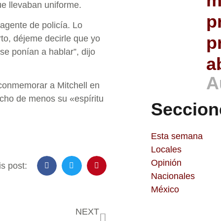
m
ue llevaban uniforme.
p
agente de policía. Lo
p
rto, déjeme decirle que yo
se ponían a hablar”, dijo
a
A
 conmemorar a Mitchell en
cho de menos su «espíritu
Seccion
Esta semana
Locales
Opinión
s post:
Nacionales
México
NEXT