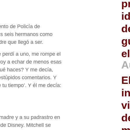
p
i
d
ento de Policía de
sus seis hermanos como
g
re que llegó a ser.
e
e perdí a uno, me rompe el
 voy a echar de menos esas
A
qué haces? Y me decía,
E
estúpidos comentarios. Y
 tu tiempo’. Y él me decía:
i
v
d
 madre y a su padrastro en
de Disney. Mitchell se