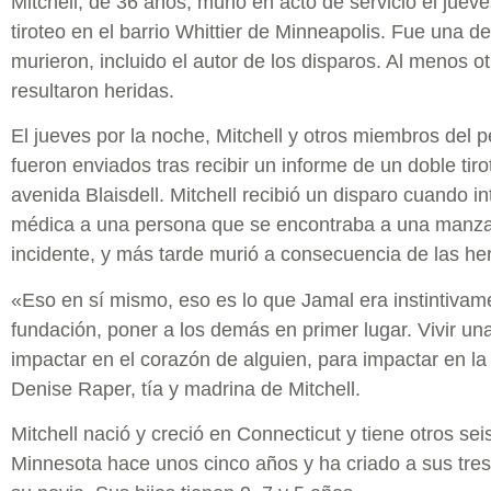
Mitchell, de 36 años, murió en acto de servicio el juev
tiroteo en el barrio Whittier de Minneapolis. Fue una d
murieron, incluido el autor de los disparos. Al menos o
resultaron heridas.
El jueves por la noche, Mitchell y otros miembros del
fueron enviados tras recibir un informe de un doble tiro
avenida Blaisdell. Mitchell recibió un disparo cuando i
médica a una persona que se encontraba a una manzan
incidente, y más tarde murió a consecuencia de las her
«Eso en sí mismo, eso es lo que Jamal era instintivame
fundación, poner a los demás en primer lugar. Vivir un
impactar en el corazón de alguien, para impactar en la 
Denise Raper, tía y madrina de Mitchell.
Mitchell nació y creció en Connecticut y tiene otros se
Minnesota hace unos cinco años y ha criado a sus tres