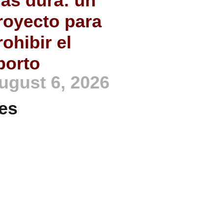
ás dura: un
royecto para
rohibir el
borto
ugust 6, 2026
es