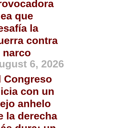
rovocadora
dea que
esafía la
uerra contra
l narco
ugust 6, 2026
l Congreso
nicia con un
iejo anhelo
e la derecha