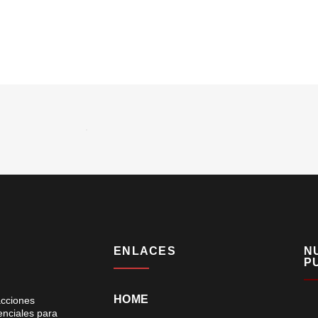
ENLACES
N
P
HOME
acciones
enciales para