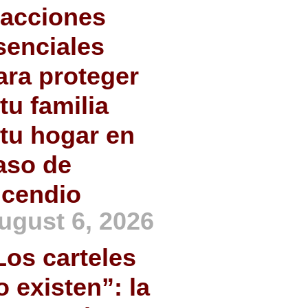
 acciones
senciales
ara proteger
 tu familia
 tu hogar en
aso de
ncendio
ugust 6, 2026
Los carteles
o existen”: la