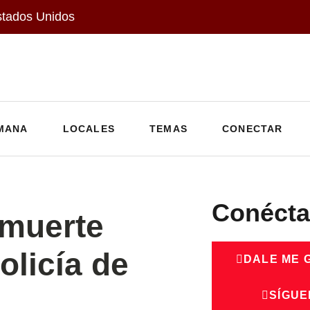
stados Unidos
MANA
LOCALES
TEMAS
CONECTAR
Conécta
 muerte
olicía de
DALE ME 
SÍGUE