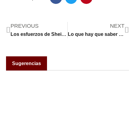
PREVIOUS
NEXT
Los esfuerzos de Sheinbaum en un mes de negociaciones chocan con la bomba arancelaria de Trump
Lo que hay que saber de las corridas de toros “sin violencia” en Ciudad de México
Sugerencias