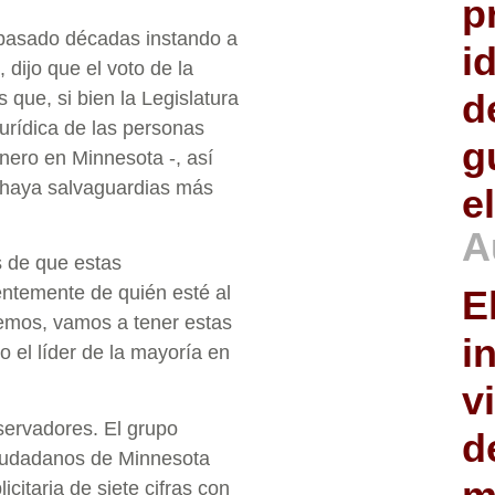
p
 pasado décadas instando a
i
dijo que el voto de la
d
que, si bien la Legislatura
jurídica de las personas
g
nero en Minnesota -, así
e haya salvaguardias más
e
A
s de que estas
ntemente de quién esté al
E
emos, vamos a tener estas
i
o el líder de la mayoría en
v
servadores. El grupo
d
Ciudadanos de Minnesota
itaria de siete cifras con