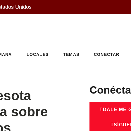
stados Unidos
MANA
LOCALES
TEMAS
CONECTAR
Conécta
esota
a sobre
DALE ME 
os
SÍGUE