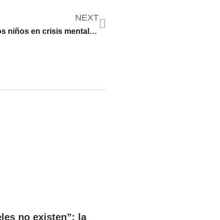
NEXT
Saquemos a los niños en crisis mental de las urgencias hospitalarias
les no existen”: la