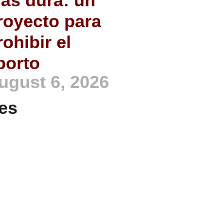
ás dura: un
royecto para
rohibir el
borto
ugust 6, 2026
es