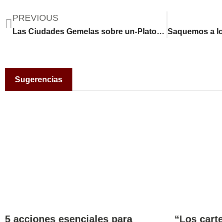
PREVIOUS
Las Ciudades Gemelas sobre un-Plato: “Relish” explora la comida y la cultura
Sugerencias
5 acciones esenciales para
“Los carte