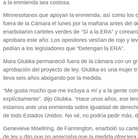
a la enmienda sea costosa.
Minnesotanos que apoyan la enmienda, así como los op
fuera de la Cámara el lunes por la mañana antes del de
enarbolaron carteles verdes de “Sí a la ERA” y corearo
aprobara este año. Los opositores vestían de rojo y l
pedían a los legisladores que “Detengan la ERA”.
Mara Glubka permaneció fuera de la cámara con un gr
aprobación del proyecto de ley. Glubka es una mujer tr
lleva seis años abogando por la medida.
“Me gusta mucho que me incluya a mí y a la gente com
explícitamente”, dijo Glubka. “Hace unos años, ese le
estamos ante una enmienda sobre igualdad de derecho
de todo Estados Unidos. No sé, no podría pedir más, d
Genevieve Moellring, de Farmington, enarboló su carte
de ley y dijo que no apreciaba que la medida ofreciera