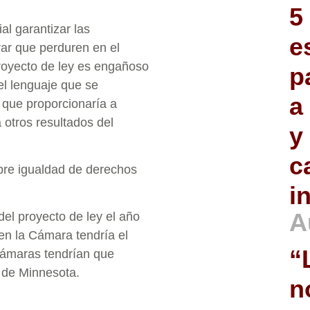
5
al garantizar las
e
rar que perduren en el
proyecto de ley es engañoso
p
el lenguaje que se
a
a que proporcionaría a
 otros resultados del
y
c
bre igualdad de derechos
i
A
el proyecto de ley el año
 en la Cámara tendría el
“
cámaras tendrían que
s de Minnesota.
n