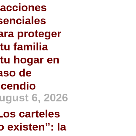
 acciones
senciales
ara proteger
 tu familia
 tu hogar en
aso de
ncendio
ugust 6, 2026
Los carteles
o existen”: la