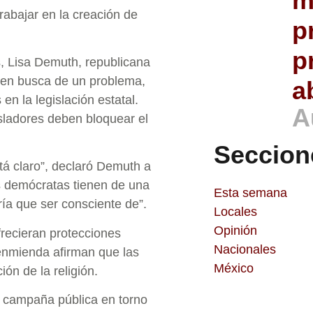
m
trabajar en la creación de
p
p
s, Lisa Demuth, republicana
n en busca de un problema,
a
n la legislación estatal.
A
isladores deben bloquear el
Seccion
tá claro”, declaró Demuth a
 demócratas tienen de una
Esta semana
ía que ser consciente de”.
Locales
Opinión
recieran protecciones
Nacionales
 enmienda afirman que las
México
ión de la religión.
a campaña pública en torno