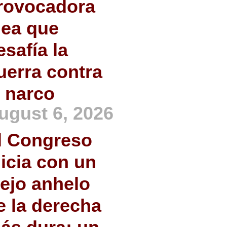
rovocadora
dea que
esafía la
uerra contra
l narco
ugust 6, 2026
l Congreso
nicia con un
iejo anhelo
e la derecha