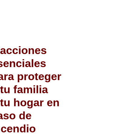
 acciones
senciales
ara proteger
 tu familia
 tu hogar en
aso de
ncendio