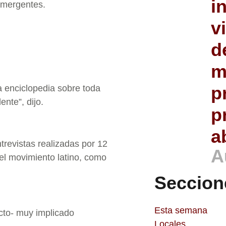
i
 emergentes.
v
d
m
p
a enciclopedia sobre toda
ente”, dijo.
p
a
ntrevistas realizadas por 12
A
el movimiento latino, como
Seccion
Esta semana
cto- muy implicado
Locales