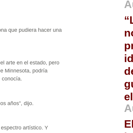
A
“
n
ona que pudiera hacer una
p
i
el arte en el estado, pero
d
de Minnesota, podría
e conocía.
g
e
os años”, dijo.
A
E
 espectro artístico. Y