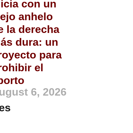
nicia con un
iejo anhelo
e la derecha
ás dura: un
royecto para
rohibir el
borto
ugust 6, 2026
es