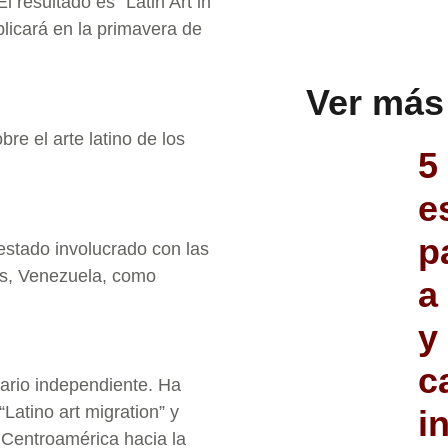
l resultado es “Latin Art in
licará en la primavera de
Ver más
re el arte latino de los
5
e
p
 estado involucrado con las
as, Venezuela, como
a
y
c
isario independiente. Ha
Latino art migration” y
i
 Centroamérica hacia la