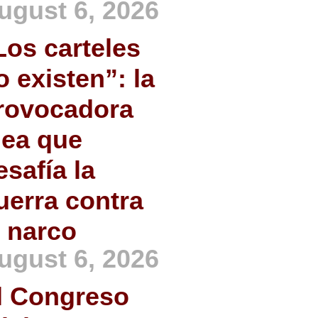
ugust 6, 2026
Los carteles
o existen”: la
rovocadora
dea que
esafía la
uerra contra
l narco
ugust 6, 2026
l Congreso