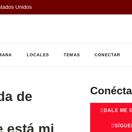
stados Unidos
MANA
LOCALES
TEMAS
CONECTAR
Conécta
da de
DALE ME 
 está mi
SÍGUE