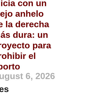
nicia con un
iejo anhelo
e la derecha
ás dura: un
royecto para
rohibir el
borto
ugust 6, 2026
es