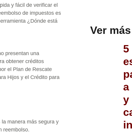
da y fácil de verificar el
eembolso de impuestos es
 herramienta ¿Dónde está
Ver más
5
no presentan una
e
ra obtener créditos
por el Plan de Rescate
p
ra Hijos y el Crédito para
a
y
c
es la manera más segura y
i
un reembolso.