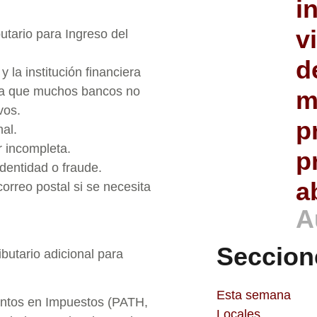
i
v
utario para Ingreso del
d
 la institución financiera
 ya que muchos bancos no
m
vos.
p
nal.
r incompleta.
p
dentidad o fraude.
a
orreo postal si se necesita
A
Seccion
ibutario adicional para
Esta semana
entos en Impuestos (PATH,
Locales