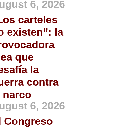
ugust 6, 2026
Los carteles
o existen”: la
rovocadora
dea que
esafía la
uerra contra
l narco
ugust 6, 2026
l Congreso