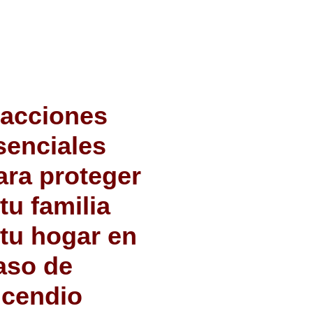
 acciones
senciales
ara proteger
 tu familia
 tu hogar en
aso de
ncendio