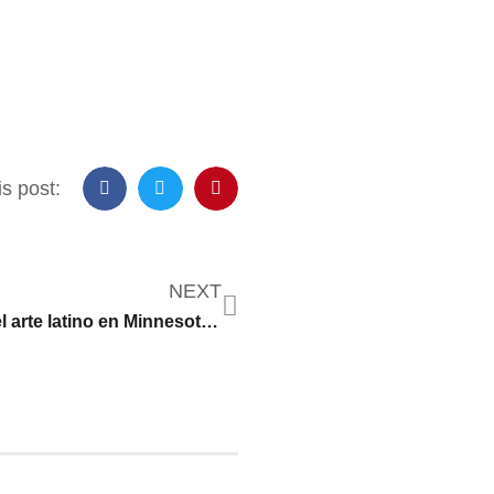
s post:
NEXT
La variedad del arte latino en Minnesota, tema de un próximo libro