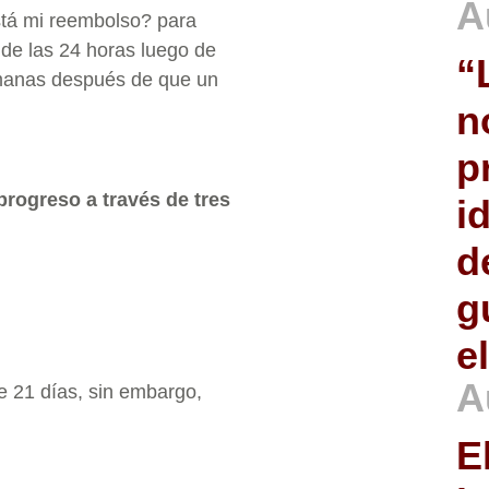
A
tá mi reembolso? para
 de las 24 horas luego de
“
emanas después de que un
n
p
progreso a través de tres
i
d
g
e
A
e 21 días, sin embargo,
E