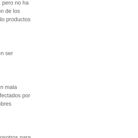
, pero no ha
n de los
do productos
en ser
en mala
nfectados por
mbres
nosotros para