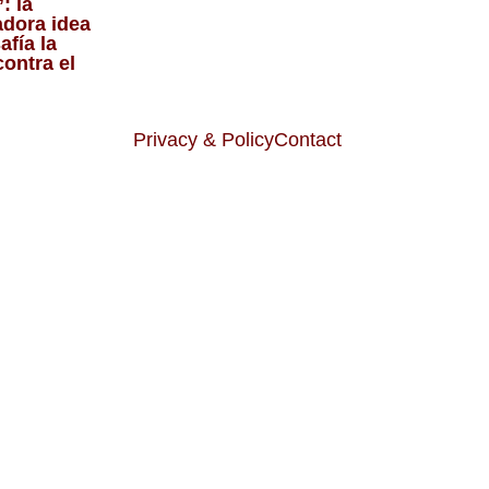
: la
dora idea
afía la
contra el
Privacy & Policy
Contact