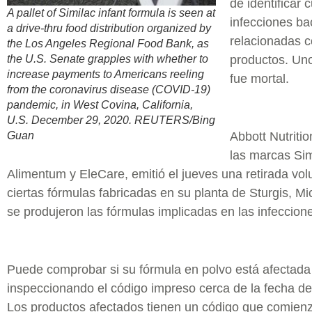
de identificar 
A pallet of Similac infant formula is seen at
infecciones ba
a drive-thru food distribution organized by
relacionadas c
the Los Angeles Regional Food Bank, as
the U.S. Senate grapples with whether to
productos. Uno
increase payments to Americans reeling
fue mortal.
from the coronavirus disease (COVID-19)
pandemic, in West Covina, California,
U.S. December 29, 2020. REUTERS/Bing
Abbott Nutritio
Guan
las marcas Sim
Alimentum y EleCare, emitió el jueves una retirada vol
ciertas fórmulas fabricadas en su planta de Sturgis, M
se produjeron las fórmulas implicadas en las infeccion
Puede comprobar si su fórmula en polvo está afectada
inspeccionando el código impreso cerca de la fecha d
Los productos afectados tienen un código que comienz