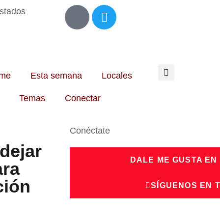
Estados
me
Esta semana
Locales
Temas
Conectar
Conéctate
dejar
DALE ME GUSTA EN
ara
ción
SÍGUENOS EN 