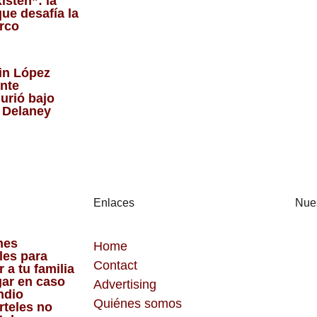
isten”: la
ue desafía la
arco
in López
ante
urió bajo
 Delaney
Enlaces
Nues
nes
Home
les para
Contact
 a tu familia
gar en caso
Advertising
endio
Quiénes somos
rteles no