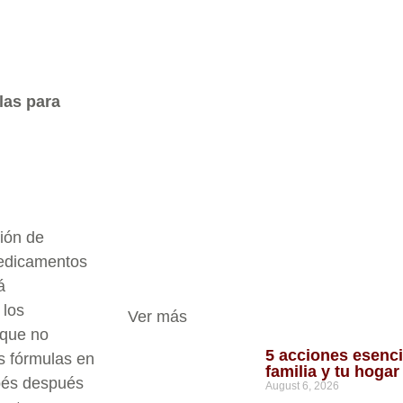
las para
ión de
edicamentos
á
 los
Ver más
que no
5 acciones esenci
as fórmulas en
familia y tu hoga
bés después
August 6, 2026