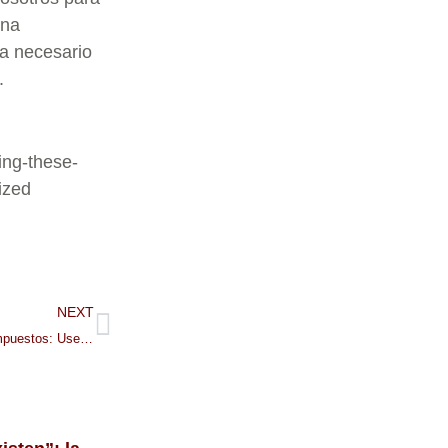
una
a necesario
.
ing-these-
ized
NEXT
Guía de la Temporada de Impuestos: Use la herramienta ¿Dónde está mi reembolso? o la aplicación IRS2Go para verificar estado de su reembolso de impuestos