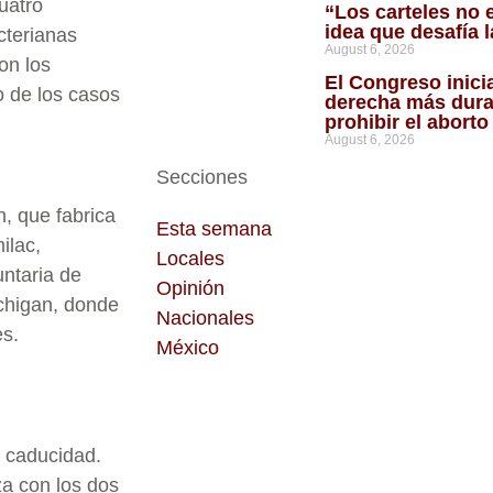
cuatro
“Los carteles no 
idea que desafía 
cterianas
August 6, 2026
on los
El Congreso inici
 de los casos
derecha más dura
prohibir el abort
August 6, 2026
Secciones
n, que fabrica
Esta semana
ilac,
Locales
untaria de
Opinión
ichigan, donde
Nacionales
es.
México
e caducidad.
a con los dos