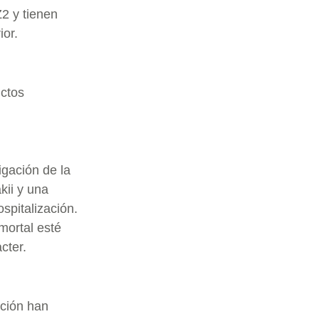
Z2 y tienen
ior.
uctos
igación de la
kii y una
spitalización.
mortal esté
cter.
ación han