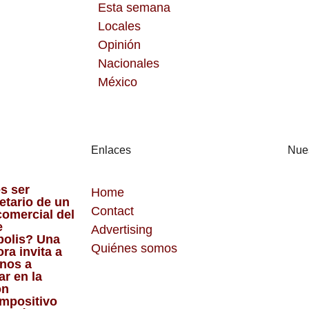
Esta semana
Locales
Opinión
Nacionales
México
Enlaces
Nues
s ser
Home
etario de un
Contact
comercial del
e
Advertising
polis? Una
Quiénes somos
ra invita a
inos a
ar en la
ón
impositivo