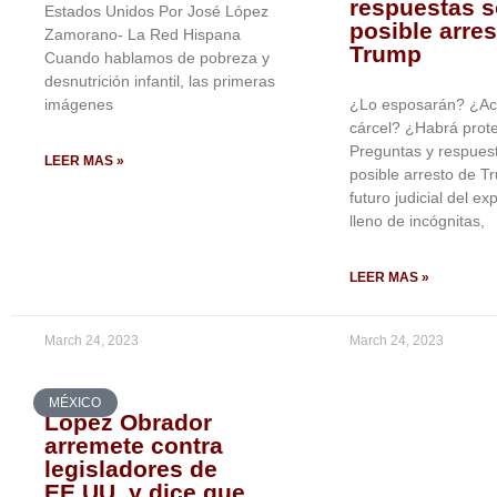
respuestas s
Estados Unidos Por José López
posible arres
Zamorano- La Red Hispana
Trump
Cuando hablamos de pobreza y
desnutrición infantil, las primeras
imágenes
¿Lo esposarán? ¿Ac
cárcel? ¿Habrá prot
Preguntas y respuest
LEER MAS »
posible arresto de T
futuro judicial del ex
lleno de incógnitas,
LEER MAS »
March 24, 2023
March 24, 2023
MÉXICO
López Obrador
arremete contra
legisladores de
EE.UU. y dice que