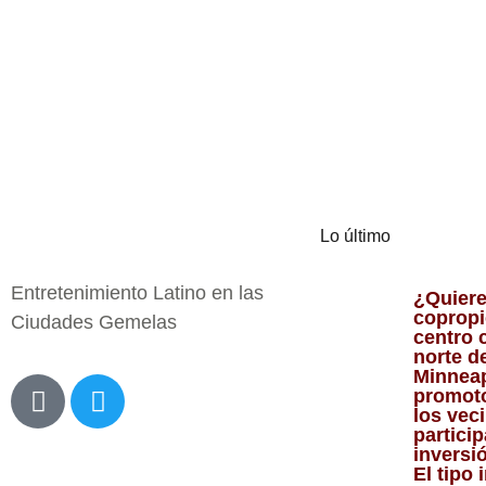
Lo último
Entretenimiento Latino en las
¿Quiere
copropi
Ciudades Gemelas
centro 
norte d
Minnea
promoto
los vec
particip
inversi
El tipo 