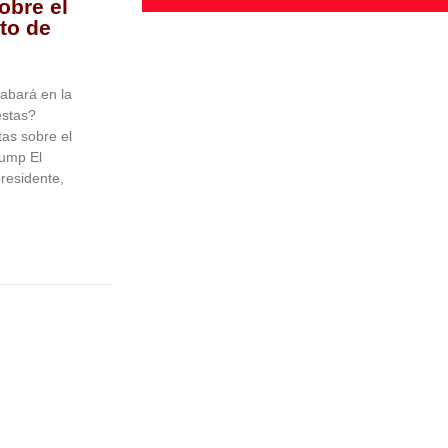
obre el
to de
abará en la
estas?
as sobre el
rump El
presidente,