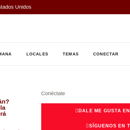
stados Unidos
MANA
LOCALES
TEMAS
CONECTAR
Conéctate
án?
la
DALE ME GUSTA E
rá
SÍGUENOS EN 