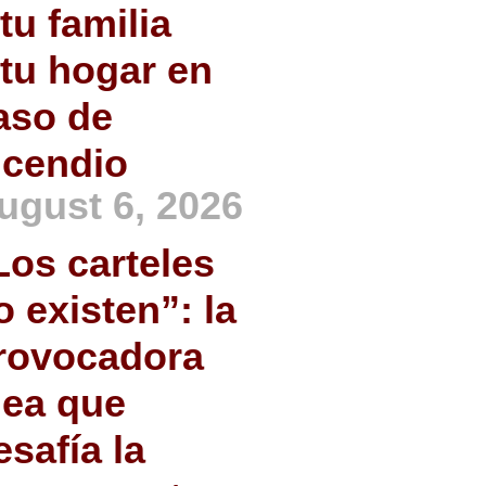
 tu familia
 tu hogar en
aso de
ncendio
ugust 6, 2026
Los carteles
o existen”: la
rovocadora
dea que
esafía la