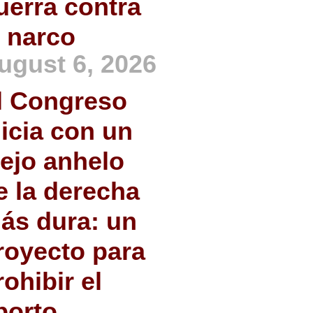
uerra contra
l narco
ugust 6, 2026
l Congreso
nicia con un
iejo anhelo
e la derecha
ás dura: un
royecto para
rohibir el
borto