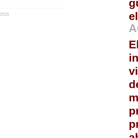
g
e
 2025
A
E
i
v
d
m
p
p
a