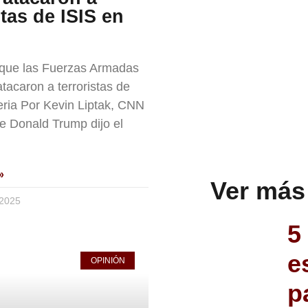
stas de ISIS en
 que las Fuerzas Armadas
tacaron a terroristas de
eria Por Kevin Liptak, CNN
te Donald Trump dijo el
»
Ver más
 2025
5
e
OPINIÓN
p