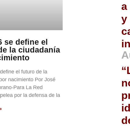
a
y
c
 se define el
i
de la ciudadanía
A
cimiento
“
efine el futuro de la
por nacimiento Por José
n
rano-Para La Red
p
pelea por la defensa de la
i
»
d