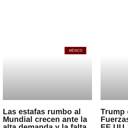
MÉXICO
Las estafas rumbo al
Trump 
Mundial crecen ante la
Fuerza
alta demanda y la falta
EE.UU.