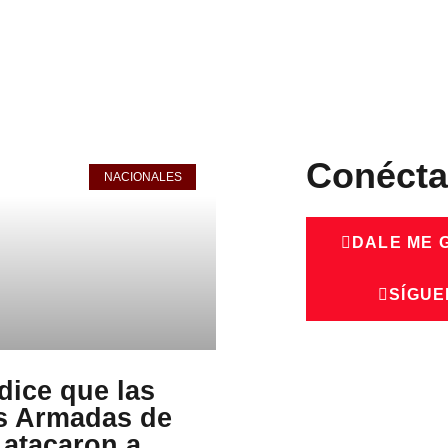
Conécta
NACIONALES
DALE ME 
SÍGUE
dice que las
s Armadas de
 atacaron a