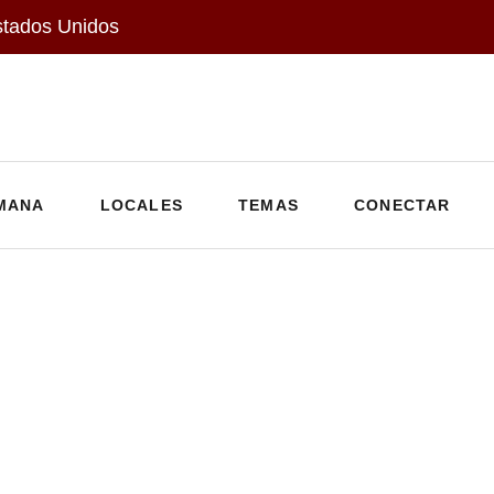
stados Unidos
MANA
LOCALES
TEMAS
CONECTAR
: December 26, 2025