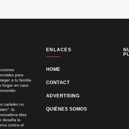
ENLACES
N
P
HOME
acciones
enciales para
teger a tu familia
CONTACT
tu hogar en caso
 incendio
ADVERTISING
os carteles no
QUIÉNES SOMOS
sten”: la
ovocadora idea
e desafía la
rra contra el