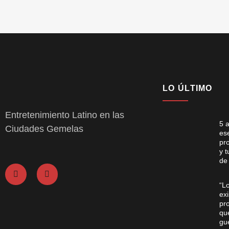
LO ÚLTIMO
Entretenimiento Latino en las
5 
Ciudades Gemelas
es
pro
y 
de
“L
exi
pr
qu
gue