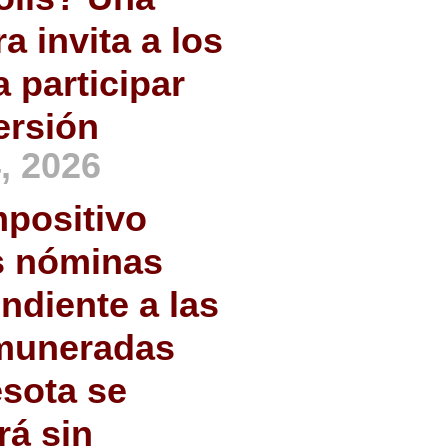
a invita a los
 participar
versión
, 2026
mpositivo
s nóminas
ndiente a las
emuneradas
sota se
á sin