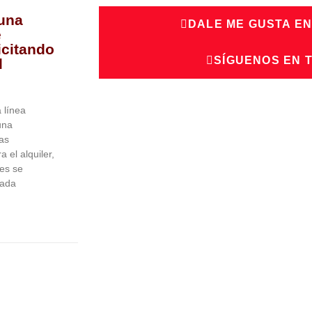
una
DALE ME GUSTA E
e
icitando
SÍGUENOS EN 
l
 línea
una
as
 el alquiler,
tes se
eada