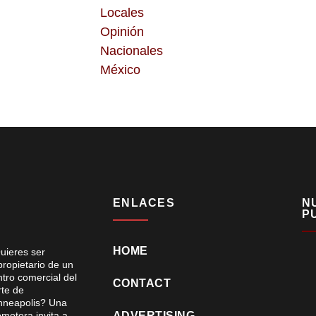
Locales
Opinión
Nacionales
México
ENLACES
N
P
HOME
uieres ser
propietario de un
ntro comercial del
CONTACT
rte de
nneapolis? Una
omotora invita a
ADVERTISING