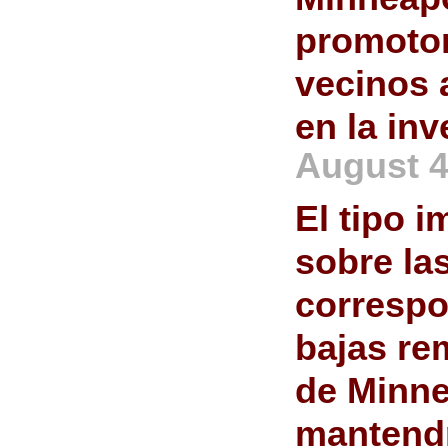
promotor
vecinos a
en la in
August 4
El tipo i
sobre la
correspo
bajas r
de Minne
mantendr