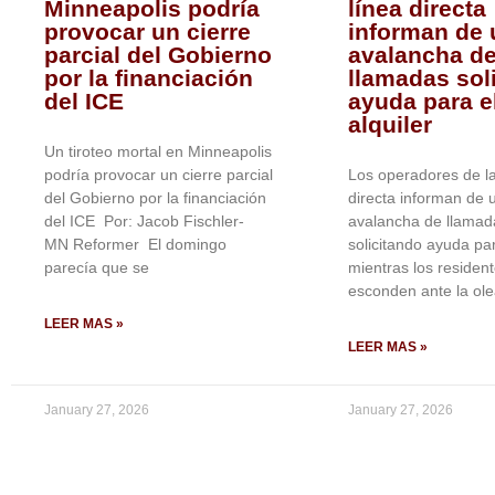
Minneapolis podría
línea directa
provocar un cierre
informan de 
parcial del Gobierno
avalancha d
por la financiación
llamadas sol
del ICE
ayuda para e
alquiler
Un tiroteo mortal en Minneapolis
podría provocar un cierre parcial
Los operadores de la
del Gobierno por la financiación
directa informan de 
del ICE Por: Jacob Fischler-
avalancha de llamad
MN Reformer El domingo
solicitando ayuda para
parecía que se
mientras los residen
esconden ante la ol
LEER MAS »
LEER MAS »
January 27, 2026
January 27, 2026