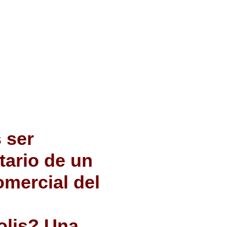
 ser
tario de un
omercial del
olis? Una