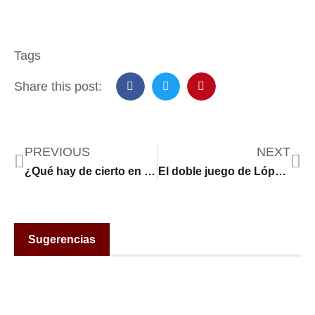
Tags
Share this post:
PREVIOUS
NEXT
¿Qué hay de cierto en que Ciudad de México podría quedarse sin agua y llegar a su “día cero”?
El doble juego de López Obrador: mejoras para los migrantes en EE UU y rédito electoral
Sugerencias