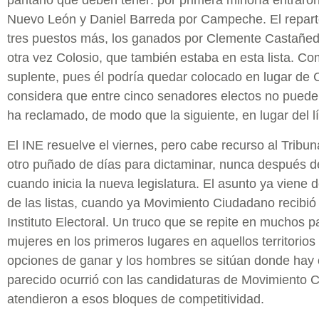
paritario que deben tener: por primera minoría entraro
Nuevo León y Daniel Barreda por Campeche. El reparto
tres puestos más, los ganados por Clemente Castañeda
otra vez Colosio, que también estaba en esta lista. C
suplente, pues él podría quedar colocado en lugar de C
considera que entre cinco senadores electos no puede
ha reclamado, de modo que la siguiente, en lugar del lí
El INE resuelve el viernes, pero cabe recurso al Tribuna
otro puñado de días para dictaminar, nunca después d
cuando inicia la nueva legislatura. El asunto ya viene 
de las listas, cuando ya Movimiento Ciudadano recibió 
Instituto Electoral. Un truco que se repite en muchos 
mujeres en los primeros lugares en aquellos territori
opciones de ganar y los hombres se sitúan donde hay c
parecido ocurrió con las candidaturas de Movimiento 
atendieron a esos bloques de competitividad.