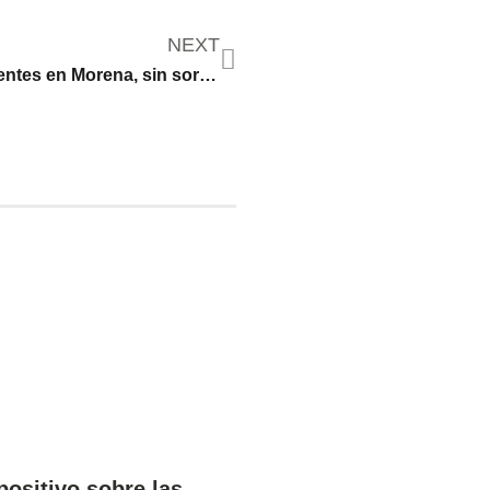
NEXT
Deudas pendientes en Morena, sin sorpresas en el PRI y cargos interinos en el PAN
positivo sobre las