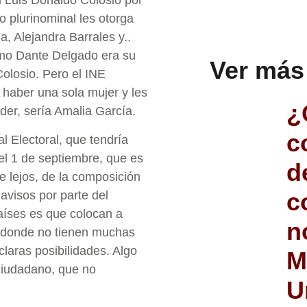
n Luis Donaldo Colosio por
 plurinominal les otorga
, Alejandra Barrales y..
omo Dante Delgado era su
Ver más
olosio. Pero el INE
 haber una sola mujer y les
¿
der, sería Amalia García.
c
l Electoral, que tendría
el 1 de septiembre, que es
d
de lejos, de la composición
c
avisos por parte del
países es que colocan a
n
os donde no tienen muchas
laras posibilidades. Algo
M
Ciudadano, que no
U