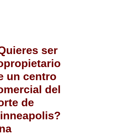
Quieres ser
opropietario
e un centro
omercial del
orte de
inneapolis?
na