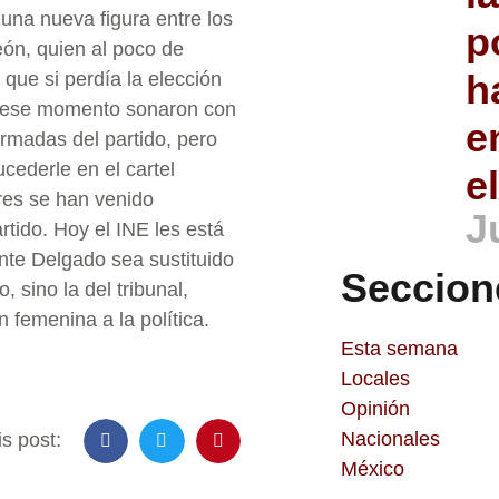
 una nueva figura entre los
p
ón, quien al poco de
h
que si perdía la elección
En ese momento sonaron con
e
rmadas del partido, pero
cederle en el cartel
e
res se han venido
J
tido. Hoy el INE les está
nte Delgado sea sustituido
Seccion
 sino la del tribunal,
 femenina a la política.
Esta semana
Locales
Opinión
Nacionales
s post:
México