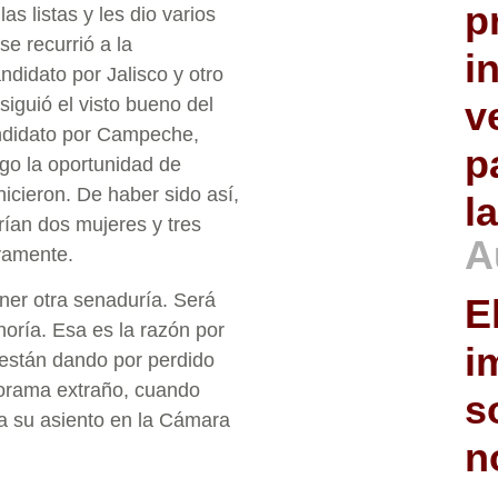
p
as listas y les dio varios
e recurrió a la
i
ndidato por Jalisco y otro
iguió el visto bueno del
v
candidato por Campeche,
p
ego la oportunidad de
hicieron. De haber sido así,
l
rían dos mujeres y tres
A
vamente.
ner otra senaduría. Será
E
oría. Esa es la razón por
i
están dando por perdido
norama extraño, cuando
s
ía su asiento en la Cámara
n