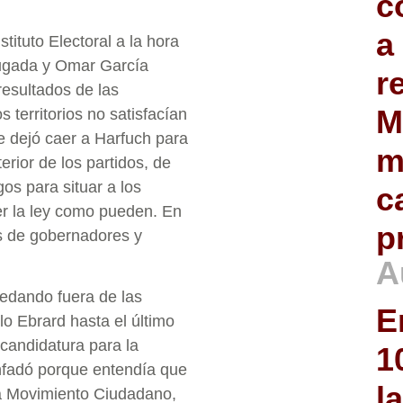
c
a
tituto Electoral a la hora
rugada y Omar García
r
resultados de las
M
 territorios no satisfacían
se dejó caer a Harfuch para
m
erior de los partidos, de
gos para situar a los
c
er la ley como pueden. En
p
os de gobernadores y
A
edando fuera de las
E
lo Ebrard hasta el último
andidatura para la
1
nfadó porque entendía que
l
y a Movimiento Ciudadano,