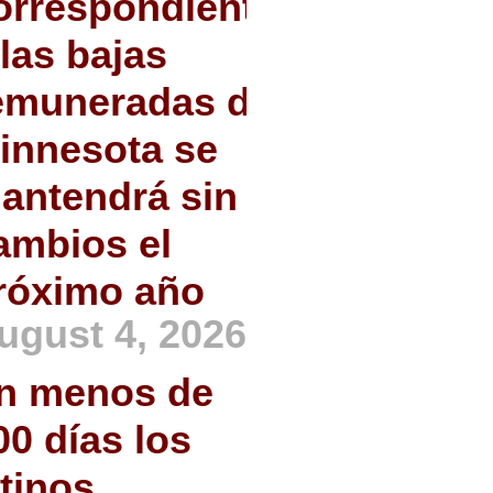
orrespondiente
 las bajas
emuneradas de
innesota se
antendrá sin
ambios el
róximo año
ugust 4, 2026
n menos de
00 días los
atinos