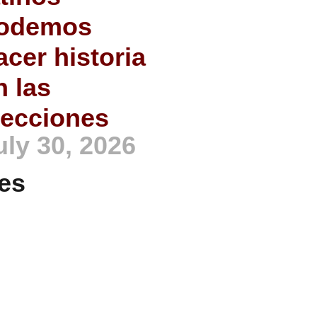
odemos
acer historia
n las
lecciones
uly 30, 2026
es