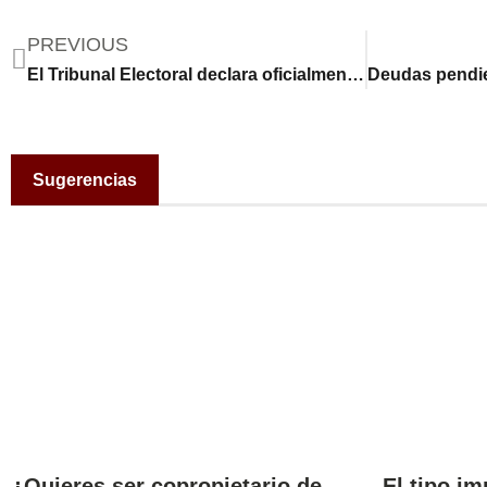
PREVIOUS
El Tribunal Electoral declara oficialmente a Claudia Sheinbaum
Sugerencias
¿Quieres ser copropietario de
El tipo im