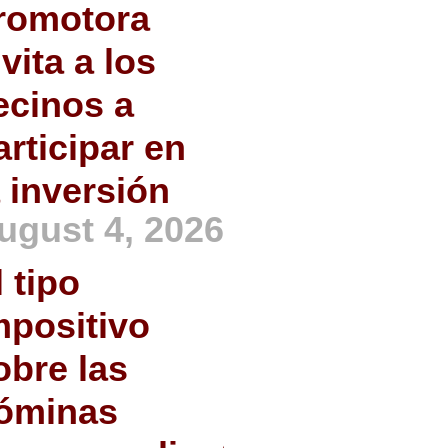
romotora
nvita a los
ecinos a
articipar en
a inversión
ugust 4, 2026
l tipo
mpositivo
obre las
óminas