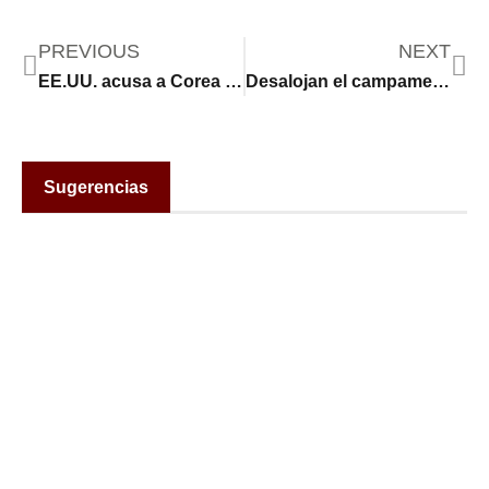
PREVIOUS
NEXT
EE.UU. acusa a Corea del Norte de intentar ocultar envíos de municiones a Rusia
Desalojan el campamento improvisado en Ciudad Juárez
Sugerencias