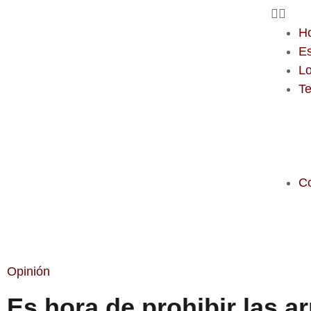
H
E
Lo
T
C
Opinión
Es hora de prohibir las a