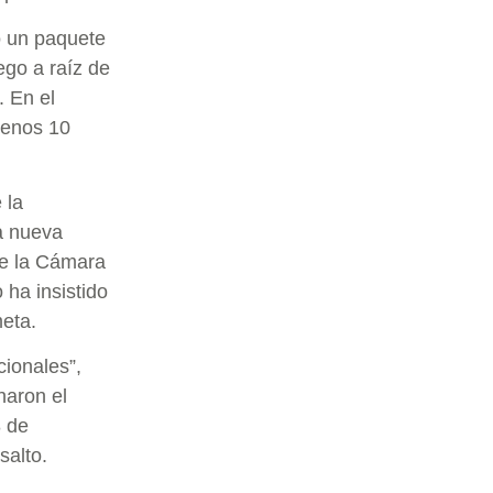
 un paquete
ego a raíz de
. En el
menos 10
 la
la nueva
 de la Cámara
 ha insistido
eta.
cionales”,
haron el
8 de
salto.