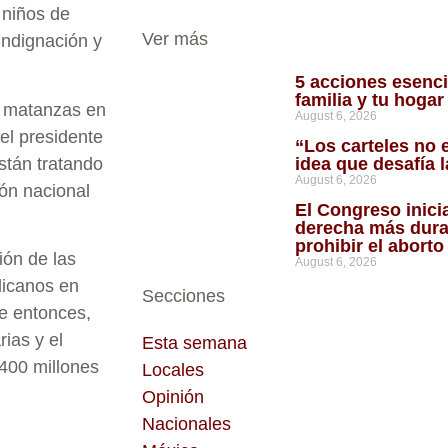
 niños de
Ver más
indignación y
5 acciones esenci
familia y tu hoga
s matanzas en
August 6, 2026
el presidente
“Los carteles no 
stán tratando
idea que desafía 
August 6, 2026
ión nacional
El Congreso inici
derecha más dura
prohibir el abort
ión de las
August 6, 2026
licanos en
Secciones
e entonces,
ias y el
Esta semana
400 millones
Locales
Opinión
Nacionales