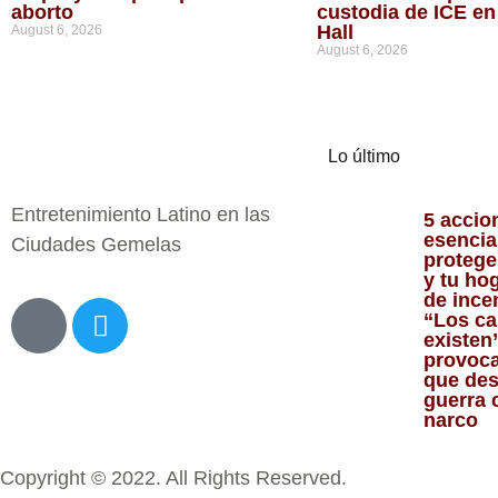
aborto
custodia de ICE en
Hall
August 6, 2026
August 6, 2026
Lo último
Entretenimiento Latino en las
5 accio
esencia
Ciudades Gemelas
proteger
y tu ho
de inc
“Los ca
existen”
provoca
que des
guerra 
narco
Copyright © 2022. All Rights Reserved.