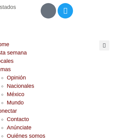
Estados
ome
sta semana
cales
emas
Opinión
Nacionales
México
Mundo
onectar
Contacto
Anúnciate
Quiénes somos