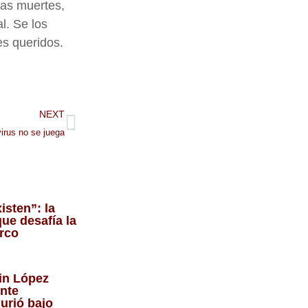
las muertes,
l. Se los
es queridos.
NEXT
irus no se juega
isten”: la
ue desafía la
arco
in López
ante
urió bajo