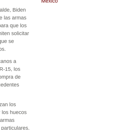
México
alde, Biden
de las armas
para que los
ten solicitar
 que se
os.
canos a
R-15, los
compra de
ecedentes
zan los
 los huecos
s armas
particulares.