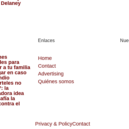
 Delaney
Enlaces
Nues
nes
Home
les para
Contact
 a tu familia
gar en caso
Advertising
endio
Quiénes somos
rteles no
: la
dora idea
afía la
contra el
Privacy & Policy
Contact