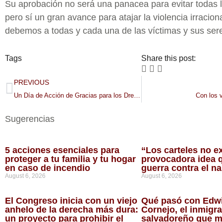
Su aprobación no será una panacea para evitar todas 
pero sí un gran avance para atajar la violencia irraciona
debemos a todas y cada una de las víctimas y sus ser
Tags
Share this post:
PREVIOUS
Un Día de Acción de Gracias para los Dreamers
Con los v
Sugerencias
5 acciones esenciales para
“Los carteles no ex
proteger a tu familia y tu hogar
provocadora idea q
en caso de incendio
guerra contra el n
August 6, 2026
August 6, 2026
El Congreso inicia con un viejo
Qué pasó con Edw
anhelo de la derecha más dura:
Cornejo, el inmigr
un proyecto para prohibir el
salvadoreño que m