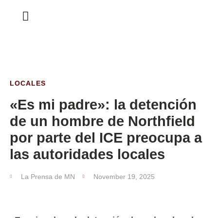
ESTA SEMANA
LOCALES
«Es mi padre»: la detención
de un hombre de Northfield
por parte del ICE preocupa a
las autoridades locales
La Prensa de MN
November 19, 2025