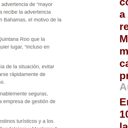
c
a advertencia de “mayor
a
a recibe la advertencia
 En Bahamas, el motivo de la
r
M
Quintana Roo que la
uier lugar, “incluso en
m
c
a de la situación, evitar
p
jarse rápidamente de
so.
A
onablemente seguras,
E
la empresa de gestión de
1
stinos turísticos y a los
l