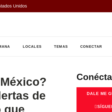
stados Unidos
MANA
LOCALES
TEMAS
CONECTAR
Conécta
a México?
ertas de
DALE ME 
o que
SÍGUE