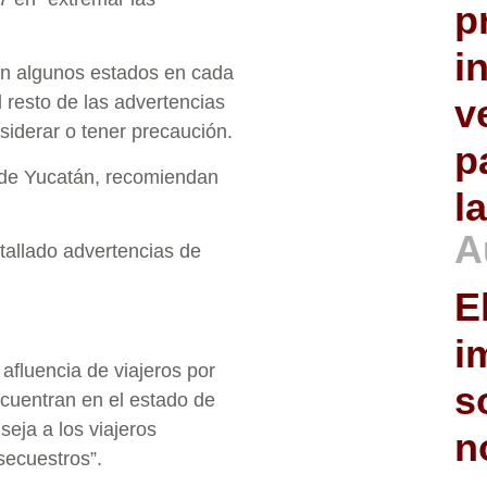
p
i
 en algunos estados en cada
v
 resto de las advertencias
siderar o tener precaución.
p
 de Yucatán, recomiendan
l
A
allado advertencias de
E
i
fluencia de viajeros por
s
cuentran en el estado de
eja a los viajeros
n
secuestros”.