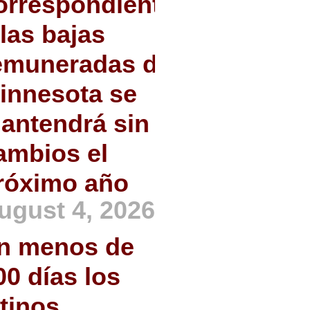
orrespondiente
 las bajas
emuneradas de
innesota se
antendrá sin
ambios el
róximo año
ugust 4, 2026
n menos de
00 días los
atinos