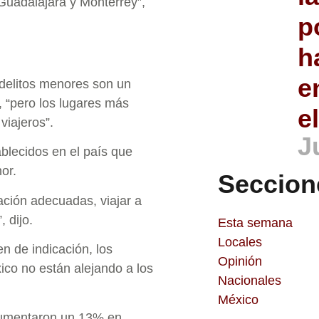
Guadalajara y Monterrey”,
p
h
e
delitos menores son un
, “pero los lugares más
e
viajeros”.
J
lecidos en el país que
or.
Seccion
ación adecuadas, viajar a
 dijo.
Esta semana
Locales
en de indicación, los
Opinión
ico no están alejando a los
Nacionales
México
 aumentaron un 13% en