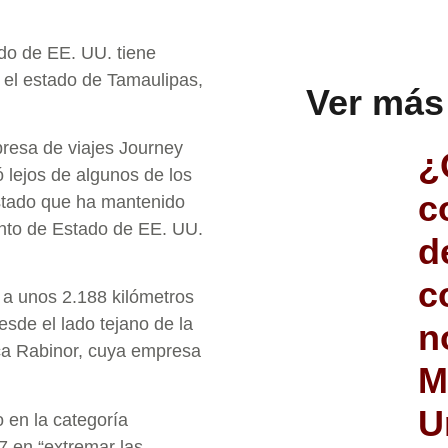
do de EE. UU. tiene
o el estado de Tamaulipas,
Ver más
presa de viajes Journey
¿
 lejos de algunos de los
c
estado que ha mantenido
nto de Estado de EE. UU.
d
c
 a unos 2.188 kilómetros
sde el lado tejano de la
n
lica Rabinor, cuya empresa
M
U
 en la categoría
7 en “extremar las