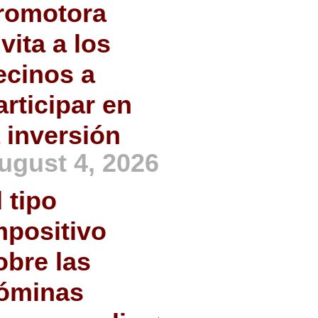
romotora
nvita a los
ecinos a
articipar en
a inversión
ugust 4, 2026
l tipo
mpositivo
obre las
óminas