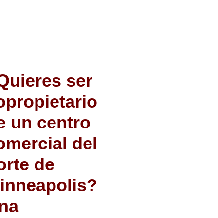
Quieres ser
opropietario
e un centro
omercial del
orte de
inneapolis?
na