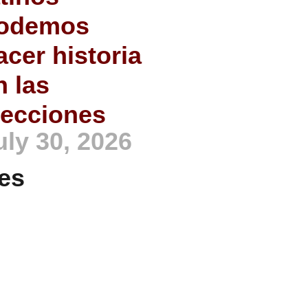
odemos
acer historia
n las
lecciones
uly 30, 2026
es