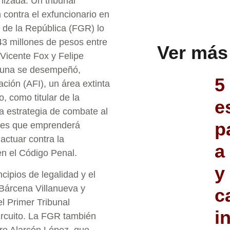
nizada. Un tribunal
contra el exfuncionario en
l de la República (FGR) lo
43 millones de pesos entre
Ver más
 Vicente Fox y Felipe
Luna se desempeñó,
5
ación (AFI), un área extinta
o, como titular de la
e
a estrategia de combate al
p
rtes que emprenderá
actuar contra la
a
 en el Código Penal.
y
cipios de legalidad y el
 Bárcena Villanueva y
c
l Primer Tribunal
i
ircuito. La FGR también
aro Alarcón López, que