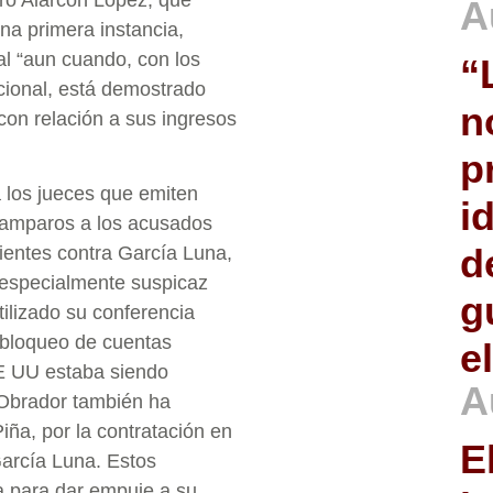
A
na primera instancia,
al “aun cuando, con los
“
ccional, está demostrado
n
con relación a sus ingresos
p
 los jueces que emiten
i
r amparos a los acusados
d
dientes contra García Luna,
 especialmente suspicaz
g
tilizado su conferencia
sbloqueo de cuentas
e
EE UU estaba siendo
A
 Obrador también ha
iña, por la contratación en
E
García Luna. Estos
a para dar empuje a su