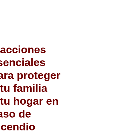
 acciones
senciales
ara proteger
 tu familia
 tu hogar en
aso de
ncendio