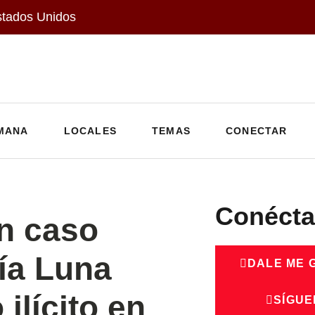
stados Unidos
MANA
LOCALES
TEMAS
CONECTAR
Conécta
un caso
ía Luna
DALE ME 
ilícito en
SÍGUE