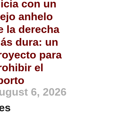
nicia con un
iejo anhelo
e la derecha
ás dura: un
royecto para
rohibir el
borto
ugust 6, 2026
es