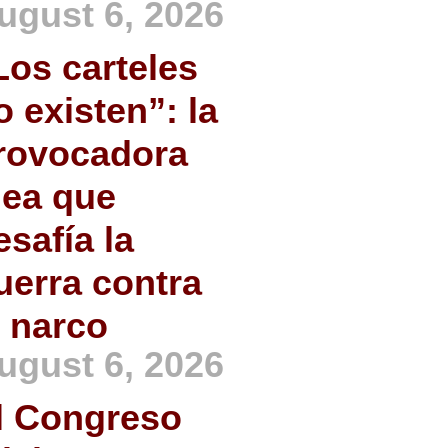
ugust 6, 2026
Los carteles
o existen”: la
rovocadora
dea que
esafía la
uerra contra
l narco
ugust 6, 2026
l Congreso