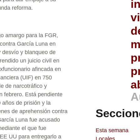
i
unda reforma.
v
d
ago amargo para la FGR,
m
 contra García Luna en
y desvío y blanqueo de
p
ndido un juicio civil en
p
exfuncionario afincada en
nanciera (UIF) en 750
a
e de narcotráfico y
A
n febrero. Está pendiente
0 años de prisión y la
Seccion
denes de aprehensión contra
García Luna fue acusado
mediante el que fue
Esta semana
 EE UU para entregarlo a
Locales