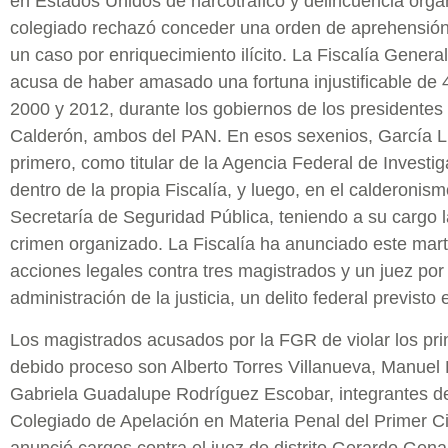
en Estados Unidos de narcotráfico y delincuencia orga
colegiado rechazó conceder una orden de aprehensión 
un caso por enriquecimiento ilícito. La Fiscalía Genera
acusa de haber amasado una fortuna injustificable de 
2000 y 2012, durante los gobiernos de los presidentes
Calderón, ambos del PAN. En esos sexenios, García 
primero, como titular de la Agencia Federal de Investig
dentro de la propia Fiscalía, y luego, en el calderonism
Secretaría de Seguridad Pública, teniendo a su cargo l
crimen organizado. La Fiscalía ha anunciado este ma
acciones legales contra tres magistrados y un juez por 
administración de la justicia, un delito federal previsto
Los magistrados acusados por la FGR de violar los prin
debido proceso son Alberto Torres Villanueva, Manuel
Gabriela Guadalupe Rodríguez Escobar, integrantes de
Colegiado de Apelación en Materia Penal del Primer C
anunció cargos contra el juez de distrito Gerardo Gen