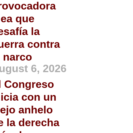
rovocadora
dea que
esafía la
uerra contra
l narco
ugust 6, 2026
l Congreso
nicia con un
iejo anhelo
e la derecha