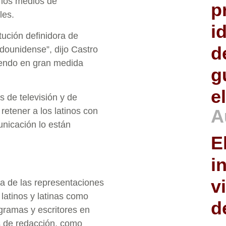
 los medios de
p
les.
i
itución definidora de
d
dounidense”, dijo Castro
siendo en gran medida
g
e
 de televisión y de
 retener a los latinos con
A
nicación lo están
E
i
v
a de las representaciones
 latinos y latinas como
d
ogramas y escritores en
s de redacción, como