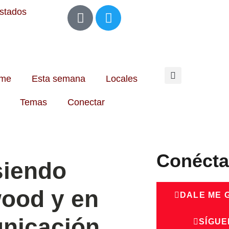
Estados
me
Esta semana
Locales
Temas
Conectar
Conécta
siendo
wood y en
DALE ME 
nicación,
SÍGUE