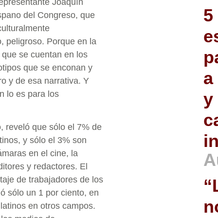
representante Joaquín
5
ispano del Congreso, que
 culturalmente
e
, peligroso. Porque en la
p
nos que se cuentan en los
otipos que se enconan y
a
ro y de esa narrativa. Y
n lo es para los
y
c
o, reveló que sólo el 7% de
i
inos, y sólo el 3% son
ámaras en el cine, la
A
ditores y redactores. El
aje de trabajadores de los
“
ó sólo un 1 por ciento, en
n
latinos en otros campos.