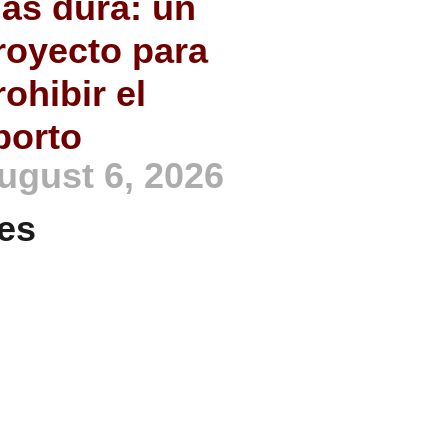
ás dura: un
royecto para
rohibir el
borto
ugust 6, 2026
es