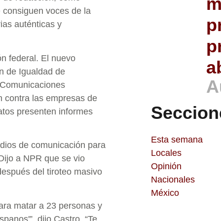
m
se consiguen voces de la
p
ias auténticas y
p
ón federal. El nuevo
a
n de Igualdad de
A
e Comunicaciones
n contra las empresas de
Seccion
atos presenten informes
Esta semana
dios de comunicación para
Locales
 Dijo a NPR que se vio
Opinión
después del tiroteo masivo
Nacionales
México
para matar a 23 personas y
panos'”, dijo Castro. “Te