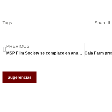
Tags
Share thi
PREVIOUS
MSP Film Society se complace en anunciar la programación completa del 10º aniversario de CINE LATINO
Sugerencias