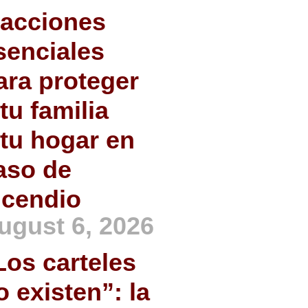
 acciones
senciales
ara proteger
 tu familia
 tu hogar en
aso de
ncendio
ugust 6, 2026
Los carteles
o existen”: la