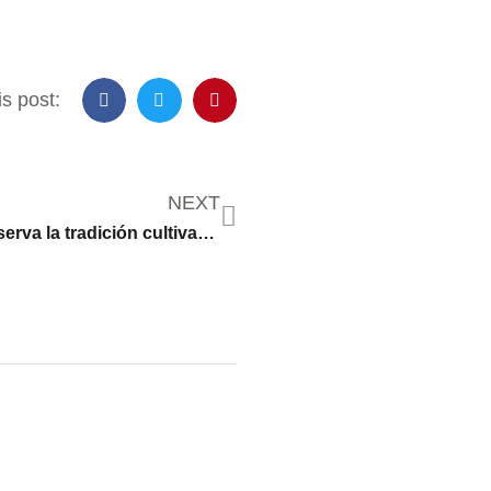
s post:
NEXT
Cala Farm preserva la tradición cultivando flores que honran a los muertos