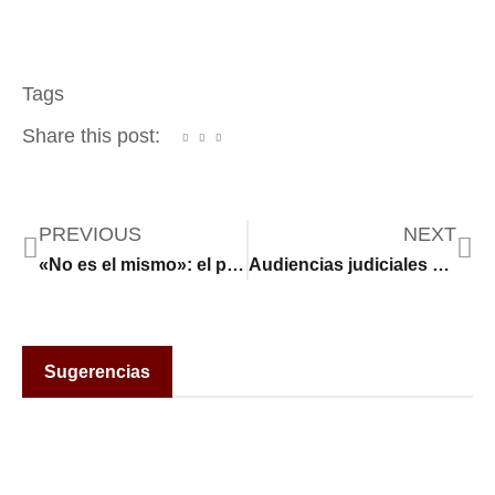
Tags
Share this post:
PREVIOUS
NEXT
«No es el mismo»: el padre de Liam Conejo Ramos dice que el niño de 5 años sigue sufriendo
Audiencias judiciales el martes y miércoles en una demanda que alega que agentes del ICE
Sugerencias