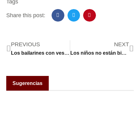
Tags
Share this post:
PREVIOUS
NEXT
Los bailarines con vestidos con cascabeles celebran ceremonias de sanación en lugares conmemorativos del sur de Minneapolis
Los niños no están bien: el ICE amenaza la salud a corto plazo y las perspectivas a largo plazo de los niños
Sugerencias