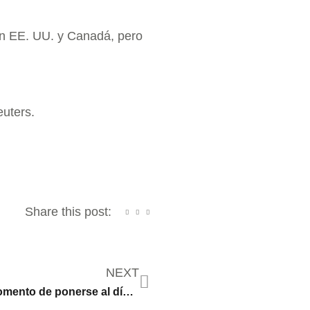
en EE. UU. y Canadá, pero
euters.
Share this post:
NEXT
Ahora es el momento de ponerse al día con las vacunas para adolescentes