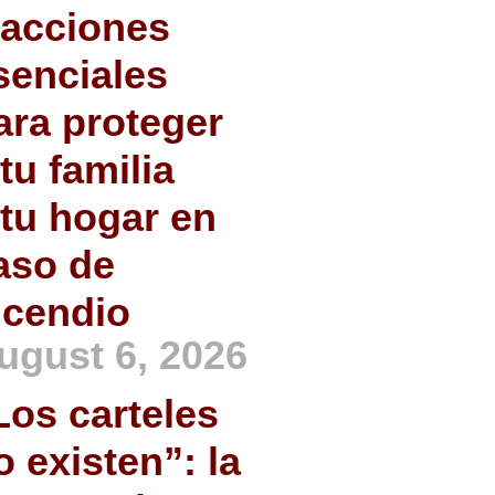
 acciones
senciales
ara proteger
 tu familia
 tu hogar en
aso de
ncendio
ugust 6, 2026
Los carteles
o existen”: la