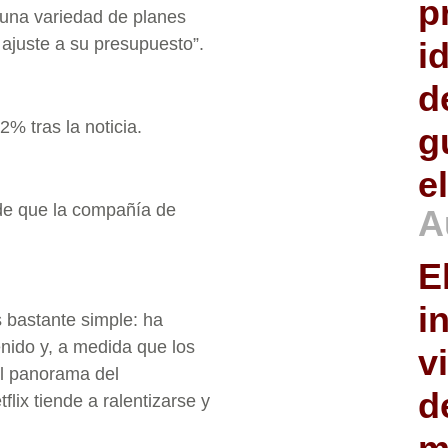
p
 una variedad de planes
ajuste a su presupuesto”.
i
d
% tras la noticia.
g
e
de que la compañía de
A
E
i
 bastante simple: ha
nido y, a medida que los
v
el panorama del
d
lix tiende a ralentizarse y