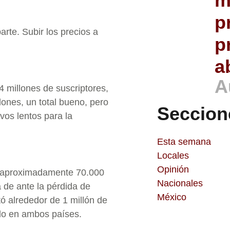
m
p
rte. Subir los precios a
p
a
A
4 millones de suscriptores,
lones, un total bueno, pero
Seccion
vos lentos para la
Esta semana
Locales
Opinión
ó aproximadamente 70.000
Nacionales
 de ante la pérdida de
México
ó alrededor de 1 millón de
ado en ambos países.