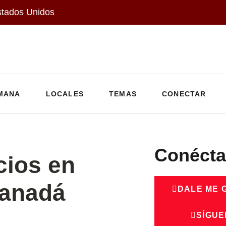
stados Unidos
MANA
LOCALES
TEMAS
CONECTAR
Conécta
cios en
Canadá
DALE ME 
SÍGUE