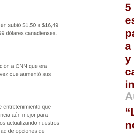
5
e
bién subió $1,50 a $16,49
p
99 dólares canadienses.
a
y
ración a CNN que era
c
a vez que aumentó sus
i
A
 entretenimiento que
“
ncia aún mejor para
n
mos actualizando nuestros
edad de opciones de