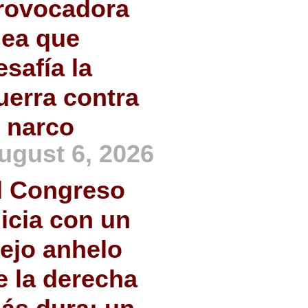
rovocadora
dea que
esafía la
uerra contra
l narco
ugust 6, 2026
l Congreso
nicia con un
iejo anhelo
e la derecha