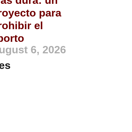
ás dura: un
royecto para
rohibir el
borto
ugust 6, 2026
es