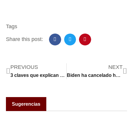
Tags
Share this post:
PREVIOUS
NEXT
3 claves que explican por qué Bukele arrasó en las elecciones en las que fue reelegido presidente de El Salvador
Biden ha cancelado hasta ahora casi US$ 138.000 millones de deuda de préstamos estudiantiles
Sugerencias