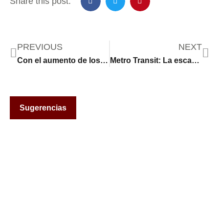
Share this post:
PREVIOUS
NEXT
Con el aumento de los casos de gripe, los hospitales se preparan para el impacto
Metro Transit: La escasez de conductores y el COVID afectan al servicio de autobuses y trenes ligeros
Sugerencias