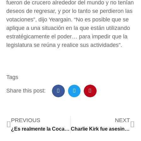
fueron de crucero alrededor del mundo y no tenían
deseos de regresar, y por lo tanto se perdieron las
votaciones”, dijo Yeargain. “No es posible que se
aplique a una situación en la que están utilizando
estratégicamente el poder… para impedir que la
legislatura se reúna y realice sus actividades”.
Tags
Share this post:
PREVIOUS
NEXT
¿Es realmente la Coca-Cola mexicana más saludable que la de EE.UU. y mejor, como dice Donald Trump?
Charlie Kirk fue asesinado de un solo disparo: qué se sabe de la muerte del activista conservador cercano a Trump