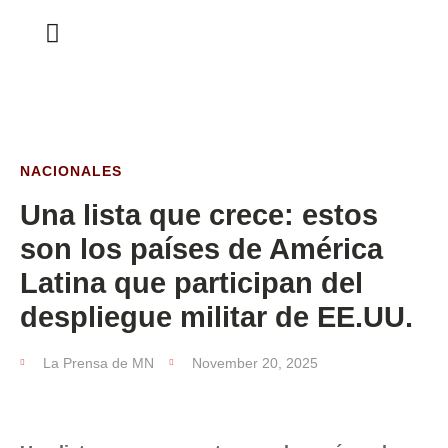
ESTA SEMANA
NACIONALES
Una lista que crece: estos
son los países de América
Latina que participan del
despliegue militar de EE.UU.
La Prensa de MN
November 20, 2025