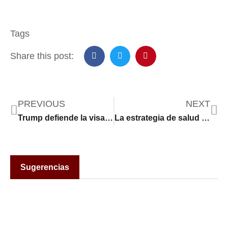
Tags
Share this post:
PREVIOUS
NEXT
Trump defiende la visa H-1B porque, dice, EE.UU. no tiene gente talentosa para cubrir todos los puestos de trabajo
La estrategia de salud global “Estados Unidos primero” genera advertencias. Expertos en salud dicen que es arriesgada
Sugerencias