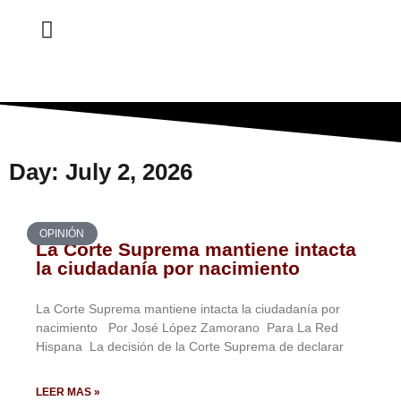
ESTA SEMANA
Day: July 2, 2026
OPINIÓN
La Corte Suprema mantiene intacta
la ciudadanía por nacimiento
La Corte Suprema mantiene intacta la ciudadanía por
nacimiento Por José López Zamorano Para La Red
Hispana La decisión de la Corte Suprema de declarar
LEER MAS »