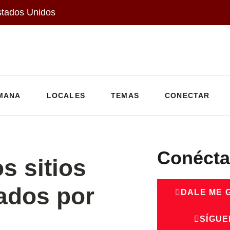
stados Unidos
MANA
LOCALES
TEMAS
CONECTAR
Conécta
s sitios
ados por
DALE ME 
SÍGUE