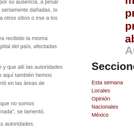
m
 por su ausencia, a pesar
seriamente dañadas, lo
p
otros sitios o irse a los
p
a
ya recibido la misma
ital del país, afectadas
A
Seccion
y que allí las autoridades
ro aquí también hemos
Esta semana
rrió en las áreas de
Locales
Opinión
e que no somos
Nacionales
nada”, se lamentó.
México
as autoridades.