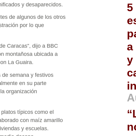
5
nificados y desaparecidos.
tes de algunos de los otros
e
tración por lo que
p
a
 de Caracas”, dijo a BBC
ión montañosa ubicada a
y
con La Guaira.
c
 de semana y festivos
i
almente en su parte
la organización
A
“
 platos típicos como el
laborado con maíz amarillo
n
iviendas y escuelas.