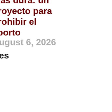
ás dura: un
royecto para
rohibir el
borto
ugust 6, 2026
es