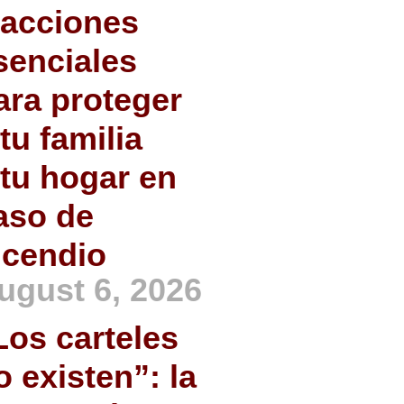
 acciones
senciales
ara proteger
 tu familia
 tu hogar en
aso de
ncendio
ugust 6, 2026
Los carteles
o existen”: la