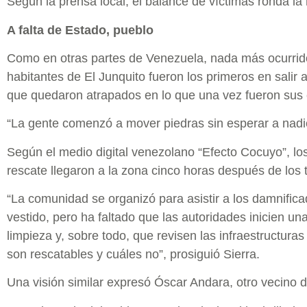
Según la prensa local, el balance de víctimas ronda l
A falta de Estado, pueblo
Como en otras partes de Venezuela, nada más ocurrido
habitantes de El Junquito fueron los primeros en salir 
que quedaron atrapados en lo que una vez fueron sus c
“La gente comenzó a mover piedras sin esperar a nadie
Según el medio digital venezolano “Efecto Cocuyo”, lo
rescate llegaron a la zona cinco horas después de los 
“La comunidad se organizó para asistir a los damnific
vestido, pero ha faltado que las autoridades inicien u
limpieza y, sobre todo, que revisen las infraestructura
son rescatables y cuáles no”, prosiguió Sierra.
Una visión similar expresó Óscar Andara, otro vecino d