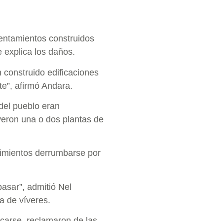
sentamientos construidos
e explica los daños.
construido edificaciones
te”, afirmó Andara.
 del pueblo eran
yeron una o dos plantas de
cimientos derrumbarse por
asar”, admitió Nel
a de víveres.
ficarse, reclamaron de las