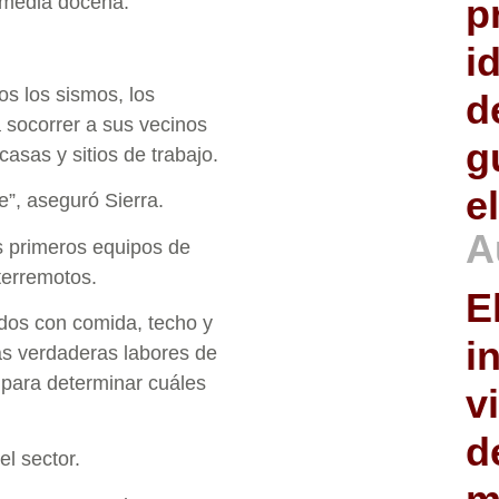
p
a media docena.
i
s los sismos, los
d
a socorrer a sus vecinos
g
asas y sitios de trabajo.
e
”, aseguró Sierra.
A
s primeros equipos de
terremotos.
E
ados con comida, techo y
i
nas verdaderas labores de
s para determinar cuáles
v
d
el sector.