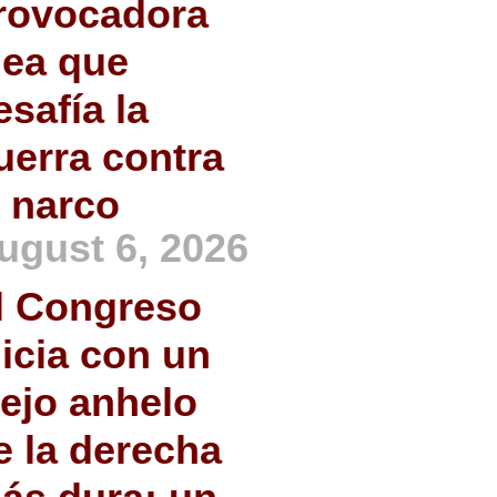
rovocadora
dea que
esafía la
uerra contra
l narco
ugust 6, 2026
l Congreso
nicia con un
iejo anhelo
e la derecha