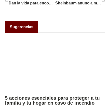
Dan la vida para encontrar a sus hijos desaparecidos: estas son las madres buscadoras de México
Sheinbaum anuncia medidas jurídicas por la muerte de otro mexicano a manos del ICE: “No podemos permitir el maltrato”
Sugerencias
5 acciones esenciales para proteger a tu
familia y tu hogar en caso de incendio