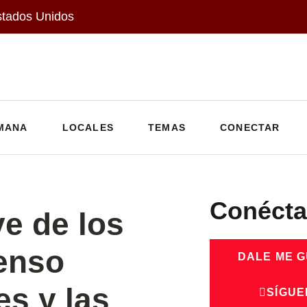
stados Unidos
MANA
LOCALES
TEMAS
CONECTAR
Conécta
e de los
enso
DALE ME 
es y las
SÍGUE