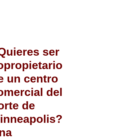
Quieres ser
opropietario
e un centro
omercial del
orte de
inneapolis?
na