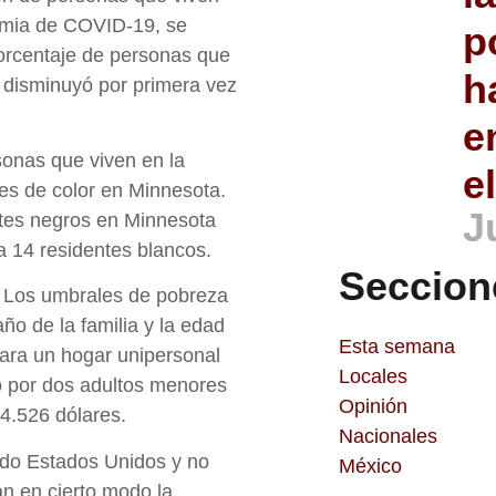
demia de COVID-19, se
p
porcentaje de personas que
h
e disminuyó por primera vez
e
onas que viven en la
e
es de color en Minnesota.
J
tes negros en Minnesota
 14 residentes blancos.
Seccion
? Los umbrales de pobreza
ño de la familia y la edad
Esta semana
ara un hogar unipersonal
Locales
o por dos adultos menores
Opinión
24.526 dólares.
Nacionales
odo Estados Unidos y no
México
n en cierto modo la