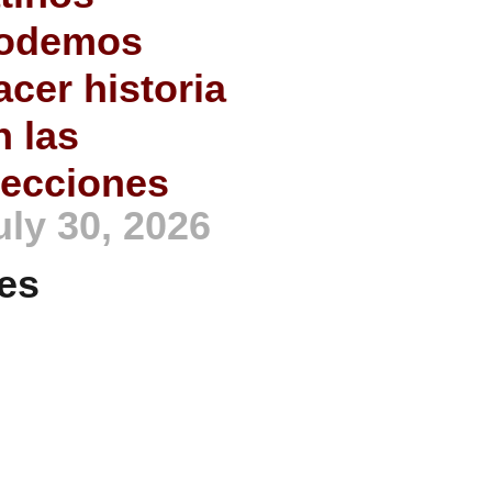
odemos
acer historia
n las
lecciones
uly 30, 2026
es