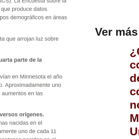
CS). La Encuesta sobre la
 que produce datos
rupos demográficos en áreas
Ver más
a que arrojan luz sobre
¿
arta parte de la
c
d
vían en Minnesota el año
so. Aproximadamente uno
c
s aumentos en las
n
versos orígenes.
M
nas nacidas en el
U
damente uno de cada 11