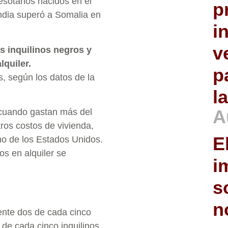
nesotanos nacidos en el
p
India superó a Somalia en
i
v
s inquilinos negros y
lquiler.
p
, según los datos de la
l
A
 cuando gastan más del
tros costos de vivienda,
E
o de los Estados Unidos.
s en alquiler se
i
s
n
ente dos de cada cinco
de cada cinco inquilinos