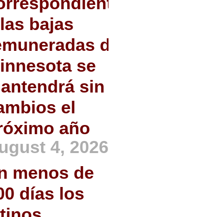
orrespondiente
 las bajas
emuneradas de
innesota se
antendrá sin
ambios el
róximo año
ugust 4, 2026
n menos de
00 días los
atinos