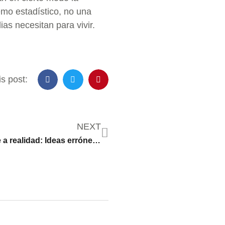
emo estadístico, no una
ias necesitan para vivir.
s post:
NEXT
Retórica frente a realidad: Ideas erróneas sobre la inmigración