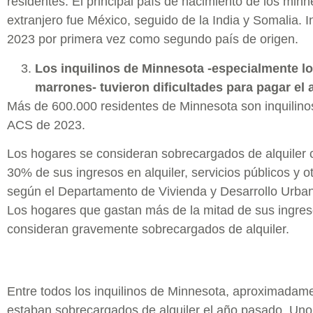
residentes. El principal país de nacimiento de los min
extranjero fue México, seguido de la India y Somalia. 
2023 por primera vez como segundo país de origen.
Los inquilinos de Minnesota -especialmente lo
marrones- tuvieron dificultades para pagar el a
Más de 600.000 residentes de Minnesota son inquilinos
ACS de 2023.
Los hogares se consideran sobrecargados de alquiler
30% de sus ingresos en alquiler, servicios públicos y o
según el Departamento de Vivienda y Desarrollo Urban
Los hogares que gastan más de la mitad de sus ingreso
consideran gravemente sobrecargados de alquiler.
Entre todos los inquilinos de Minnesota, aproximadam
estaban sobrecargados de alquiler el año pasado. Uno 