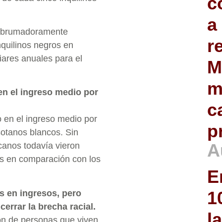
c
a
 abrumadoramente
r
nquilinos negros en
ares anuales para el
M
m
en el ingreso medio por
c
 en el ingreso medio por
p
otanos blancos. Sin
A
canos todavía vieron
es en comparación con los
E
1
 en ingresos, pero
errar la brecha racial.
l
ón de personas que viven