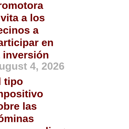
romotora
nvita a los
ecinos a
articipar en
a inversión
ugust 4, 2026
l tipo
mpositivo
obre las
óminas