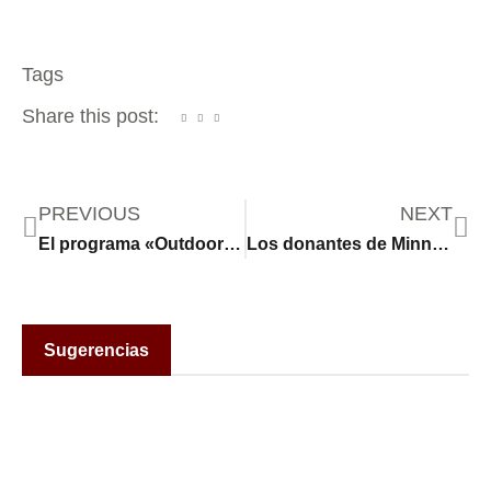
Tags
Share this post:
PREVIOUS
NEXT
El programa «Outdoor School» saca a los niños de las aulas y los lleva a la naturaleza para aprender y sanar
Los donantes de Minneapolis contribuyeron mientras el ICE intensificaba sus operaciones
Sugerencias