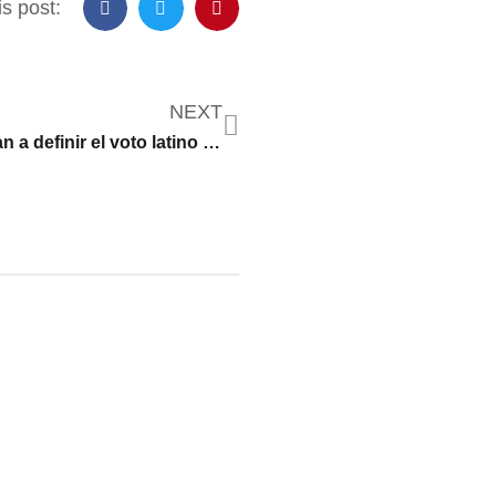
s post:
NEXT
¿Qué temas van a definir el voto latino en noviembre?