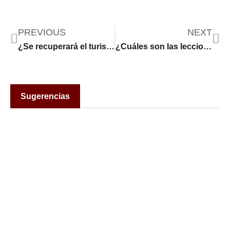
PREVIOUS
NEXT
¿Se recuperará el turismo internacional en EE.UU. con la Copa Mundial 2026?
¿Cuáles son las lecciones que deja la violencia en torno a los centros de detención migratoria de ICE?
Sugerencias