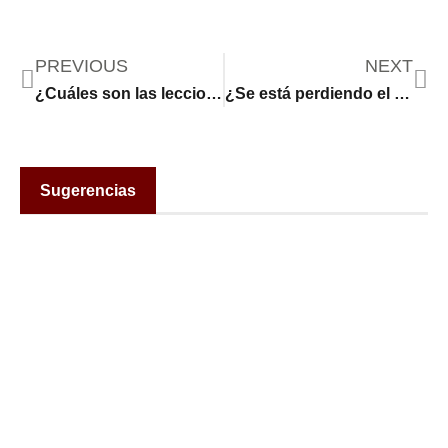
PREVIOUS
NEXT
¿Cuáles son las lecciones que deja la violencia en torno a los centros de detención migratoria de ICE?
¿Se está perdiendo el español en Estados Unidos
Sugerencias