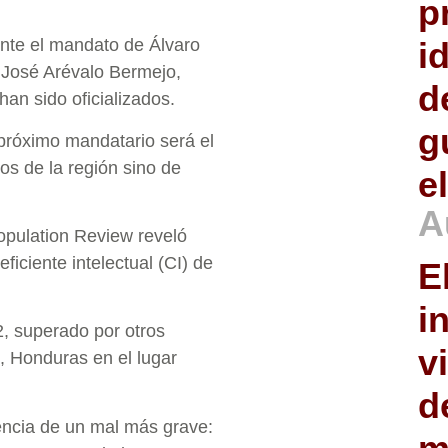
p
i
ante el mandato de Álvaro
 José Arévalo Bermejo,
d
an sido oficializados.
g
próximo mandatario será el
os de la región sino de
e
A
Population Review reveló
iciente intelectual (CI) de
E
i
, superado por otros
v
, Honduras en el lugar
d
encia de un mal más grave: