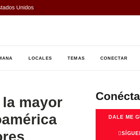
stados Unidos
MANA
LOCALES
TEMAS
CONECTAR
Conécta
 la mayor
oamérica
DALE ME 
ores
SÍGUE