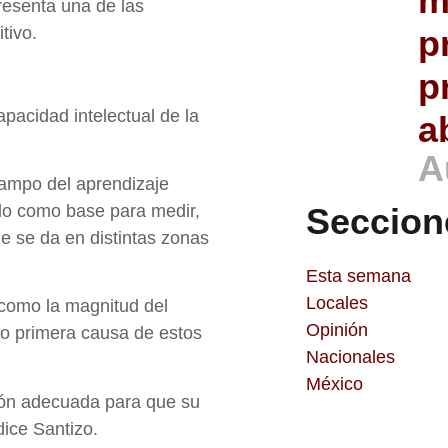
m
presenta una de las
tivo.
p
p
apacidad intelectual de la
a
A
campo del aprendizaje
Seccion
zado como base para medir,
e se da en distintas zonas
Esta semana
Locales
como la magnitud del
Opinión
mo primera causa de estos
Nacionales
México
ión adecuada para que su
dice Santizo.