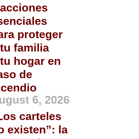
 acciones
senciales
ara proteger
 tu familia
 tu hogar en
aso de
ncendio
ugust 6, 2026
Los carteles
o existen”: la