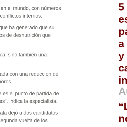
5
ón en el mundo, con números
onflictos internos.
e
 que ha generado que su
p
ros de desnutrición que
a
y
ica, sino también una
c
onada con una reducción de
i
nores.
A
e es el punto de partida de
”, indica la especialista.
“
ala dejó a dos candidatos
n
segunda vuelta de los