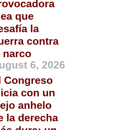
rovocadora
dea que
esafía la
uerra contra
l narco
ugust 6, 2026
l Congreso
nicia con un
iejo anhelo
e la derecha