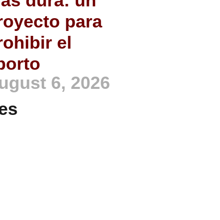
ás dura: un
royecto para
rohibir el
borto
ugust 6, 2026
es