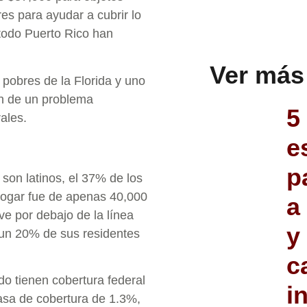
es para ayudar a cubrir lo
todo Puerto Rico han
Ver más
pobres de la Florida y uno
ón de un problema
5
ales.
e
p
son latinos, el 37% de los
hogar fue de apenas 40,000
a
ve por debajo de la línea
y
 un 20% de sus residentes
c
o tienen cobertura federal
i
tasa de cobertura de 1.3%,