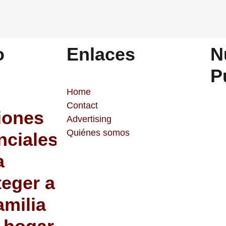
o
Enlaces
N
P
Home
Contact
iones
Advertising
Quiénes somos
nciales
a
teger a
amilia