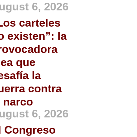
ugust 6, 2026
Los carteles
o existen”: la
rovocadora
dea que
esafía la
uerra contra
l narco
ugust 6, 2026
l Congreso