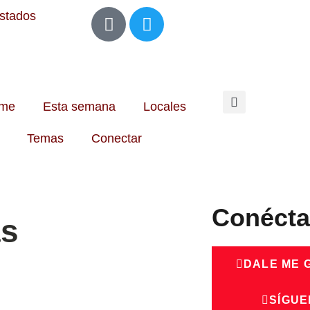
Estados
me
Esta semana
Locales
Temas
Conectar
Conécta
as
DALE ME 
SÍGUE