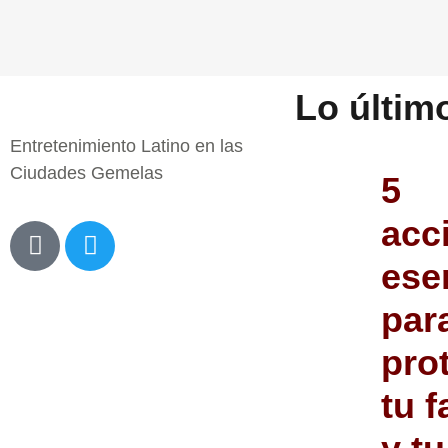
Lo últim
Entretenimiento Latino en las
Ciudades Gemelas
5
acc
ese
par
pro
tu f