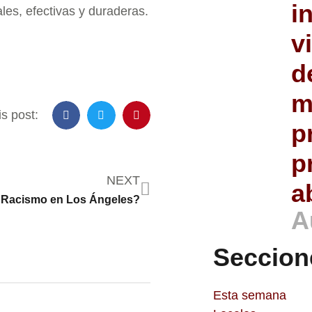
i
les, efectivas y duraderas.
v
d
m
s post:
p
p
NEXT
a
Racismo en Los Ángeles?
A
Seccion
Esta semana