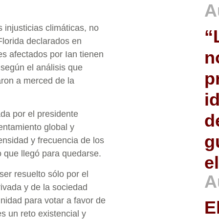
A
injusticias climáticas, no
“
Florida declarados en
n
s afectados por Ian tienen
según el análisis que
p
aron a merced de la
i
ada por el presidente
d
lentamiento global y
g
tensidad y frecuencia de los
 que llegó para quedarse.
e
r resuelto sólo por el
A
rivada y de la sociedad
nidad para votar a favor de
E
s un reto existencial y