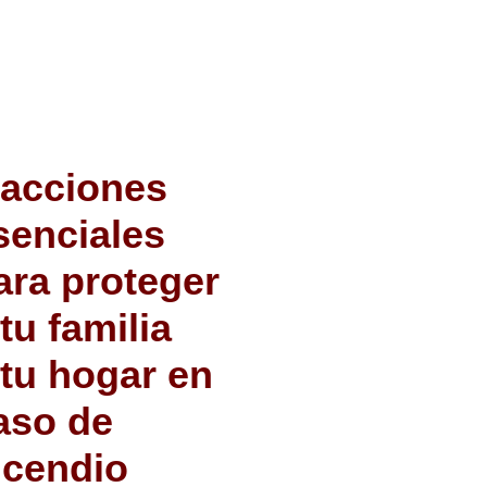
 acciones
senciales
ara proteger
 tu familia
 tu hogar en
aso de
ncendio