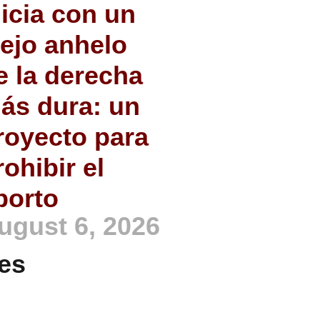
nicia con un
iejo anhelo
e la derecha
ás dura: un
royecto para
rohibir el
borto
ugust 6, 2026
es